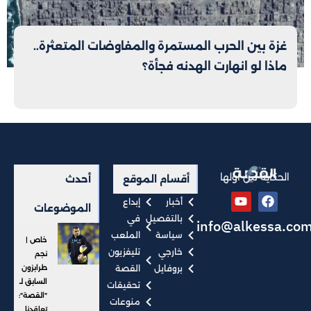
غزة بين الحرب المستمرة والمفاوضات المتعثرة..
ماذا لو انهارت الهدنه فجأة؟
الحكاية من أولها
أقسام الموقع
أحدث
أخبار
إبداع
الموضوعات
بالتفصيل
في
info@alkessa.co
سياسة
الملعب
خاص |
خارجي
تليفزيون
نجم
بروفايل
القصة
طرابزون
السابق لـ
تحقيقات
"القصة":
منوعات
تعاقدنا