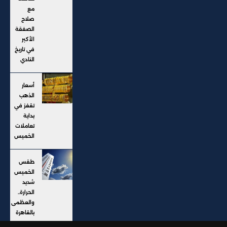
مع
صلاح
الصفقة
الأكبر
في تاريخ
النادي
أسعار
الذهب
تقفز في
بداية
تعاملات
الخميس
طقس
الخميس
شديد
الحرارة..
والعظمى
بالقاهرة
38