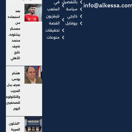
بالتفصيل
في
info@alkessa.co
سياسة
الملعب
بعد
خارجي
تليفزيون
استبعاده
بروفايل
القصة
من
معسكر
تحقيقات
برشلونه..
منوعات
محمد
شريف
خارج
الأهلي
هشام
يونس:
صرف بدل
التدريب
والتكنولوجيا
للصحفيين
اليوم
"الشئون
العربية