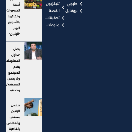
خارجي
تليفزيون
أسعار
بروفايل
القصة
الخضروات
والفاكهة
تحقيقات
بالأسواق
منوعات
اليوم
"الإثنين"
بصل:
"تداول
المعلومات"
يخدم
المجتمع
ولا يخص
الصحفيين
وحدهم
طقس
الإثنين
مستقر..
والعظمى
بالقاهرة