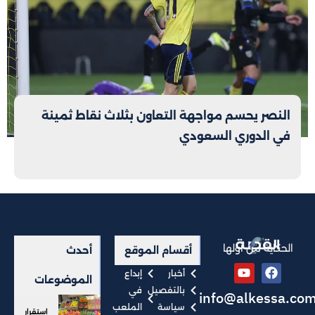
النصر يحسم مواجهة التعاون بثلاث نقاط ثمينة
في الدوري السعودي
الحكاية من أولها
أقسام الموقع
أحدث
أخبار
إبداع
الموضوعات
بالتفصيل
في
info@alkessa.co
سياسة
الملعب
استقرار