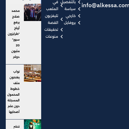
بالتفصيل
في
info@alkessa.co
سياسة
الملعب
محمد
خارجي
تليفزيون
صلاح
بروفايل
القصة
يرفع
أرباح
تحقيقات
"طرابزون
منوعات
سبور"
20
مليون
دولار
نواب
يفتحون
ملف
خطوط
المحمول
المسجلة
دون علم
أصحابها
ننشر