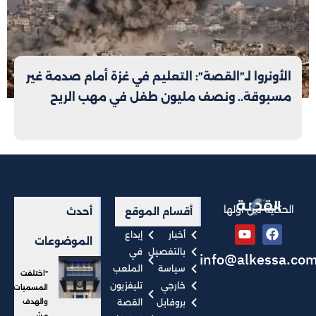
الأونروا لـ”القصة”: التعليم في غزة أمام صدمة غير
مسبوقة.. ونصف مليون طفل في مهب الريح
الحكاية من أولها
أقسام الموقع
أحدث
أخبار
إبداع
الموضوعات
بالتفصيل
في
info@alkessa.co
سياسة
الملعب
"اختلفت
خارجي
تليفزيون
المسميات
بروفايل
القصة
والهدف
مش