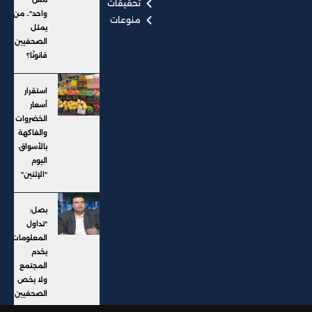
تحقيقات
واحد".. من
منوعات
يمثل
الصحفيين
قانونًا؟
استقرار
أسعار
الخضروات
والفاكهة
بالأسواق
اليوم
"الإثنين"
بصل:
"تداول
المعلومات"
يخدم
المجتمع
ولا يخص
الصحفيين
وحدهم