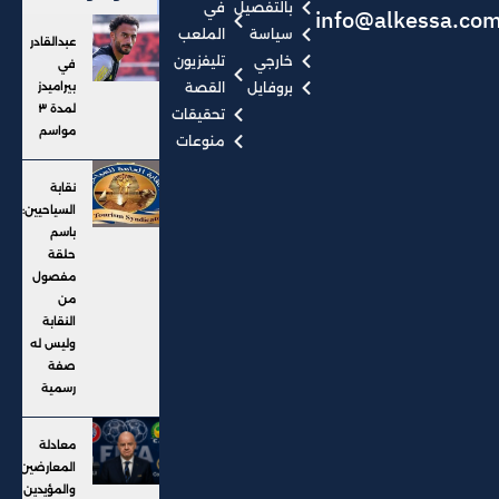
بالتفصيل
في
info@alkessa.co
سياسة
الملعب
عبدالقادر
خارجي
تليفزيون
في
بروفايل
القصة
بيراميدز
لمدة ٣
تحقيقات
مواسم
منوعات
نقابة
السياحيين:
باسم
حلقة
مفصول
من
النقابة
وليس له
صفة
رسمية
معادلة
المعارضين
والمؤيدين