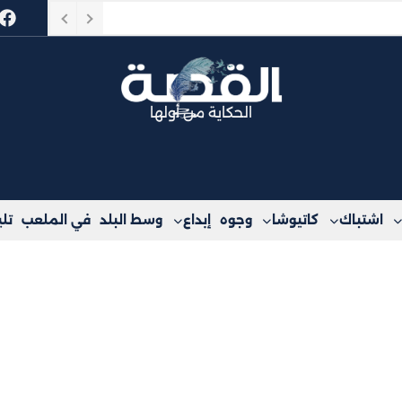
الحكاية من أولها
اشتباك
كاتيوشا
وجوه
إبداع
وسط البلد
في الملعب
تل