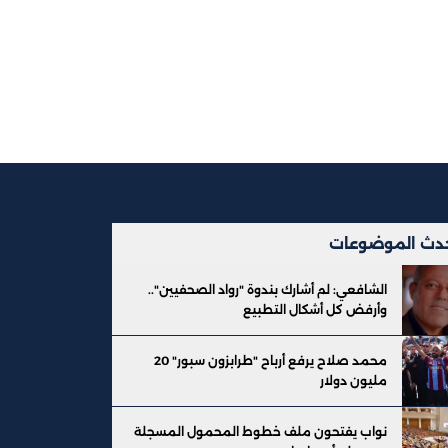
دث الموضوعات
الشافعي: لم أشارك بندوة "رواد الصحفيين"..
وأرفض كل أشكال التطبيع
محمد صلاح يرفع أرباح "طرابزون سبور" 20
مليون دولار
نواب يفتحون ملف خطوط المحمول المسجلة