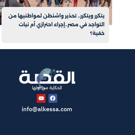
يتكرر ويتكرر.. تحذير واشنطن لمواطنيها من
التواجد في مصر..إجراء احترازي أم نيات
خفية؟
الحكاية من أولها
info@alkessa.com