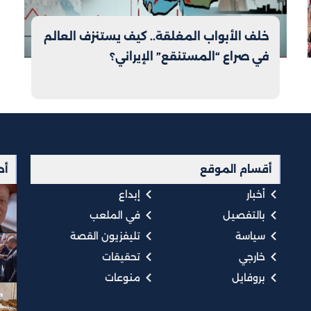
خلف الأبواب المغلقة.. كيف يستنزف العالم
في صراع “المستنقع” الإيراني؟
أقسام الموقع
أح
أخبار
إبداع
بالتفصيل
في الملعب
سياسة
تليفزيون القصة
خارجي
تحقيقات
بروفايل
منوعات