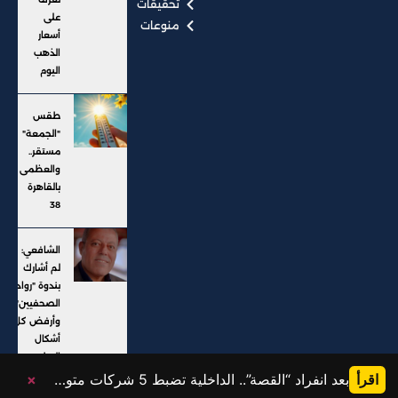
تحقيقات
على
منوعات
أسعار
الذهب
اليوم
طقس
"الجمعة"
مستقر..
والعظمى
بالقاهرة
38
الشافعي:
لم أشارك
بندوة "رواد
الصحفيين"..
وأرفض كل
أشكال
التطبيع
اقرأ
بعد انفراد “القصة”.. الداخلية تضبط 5 شركات متورطة في النصب على المواطنين وإيهامهم بفرص عمل خارج البلاد
×
@ جميع الحقوق محفوظة، موقع القصة 2025، تم التطوير بواسطة: Karim Saad