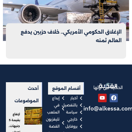
الإغلاق الحكومي الأمريكي.. خلاف حزبين يدفع
العالم ثمنه
الحكاية من أولها
أقسام الموقع
أحدث
أخبار
إبداع
الموضوعات
بالتفصيل
في
info@alkessa.co
سياسة
الملعب
ارتفاع
خارجي
تليفزيون
بقيمة 5
بروفايل
القصة
جنيهات..
تعرف