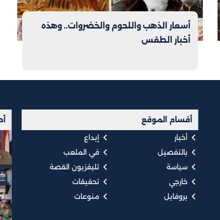
أسعار الذهب واللحوم والخضروات.. وهذه
أخبار الطقس
أقسام الموقع
أح
أخبار
إبداع
بالتفصيل
في الملعب
سياسة
تليفزيون القصة
خارجي
تحقيقات
بروفايل
منوعات