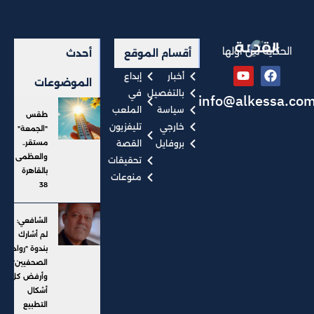
الحكاية من أولها
أقسام الموقع
أحدث
أخبار
إبداع
الموضوعات
بالتفصيل
في
info@alkessa.co
سياسة
الملعب
طقس
خارجي
تليفزيون
"الجمعة"
بروفايل
القصة
مستقر..
والعظمى
تحقيقات
بالقاهرة
منوعات
38
الشافعي:
لم أشارك
بندوة "رواد
الصحفيين"..
وأرفض كل
أشكال
التطبيع