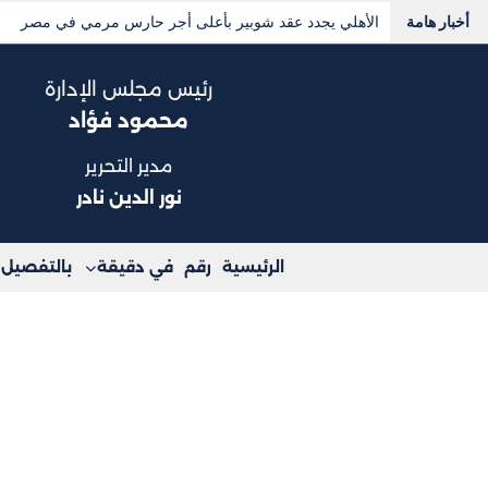
أخبار هامة
العاملون بمنافذ “المصريين للتوزيع” يشكون ضعف الرواتب ووق
رئيس مجلس الإدارة
محمود فؤاد
مدير التحرير
نور الدين نادر
الرئيسية
رقم
في دقيقة
بالتفصيل