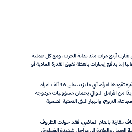
 يقارب أربع مرات منذ بداية الحرب، ومع كل عملية
 إما بدفع إيجارات باهظة تفوق القدرة المادية أو
تظهر الإحصاءات أن أسرة واحدة من بين كل سبع أسر في غزة تقودها امرأة، أي ما يزيد على 16 ألف امرأة
يدًا من الأرامل اللواتي يحملن مسؤوليات مزدوجة
جاعة، النزوح، وانهيار البنى التحتية الصحية
عاف مقارنة بالعام الماضي، فقد حولت الظروف
ية الحمل والولادة إلى مراحل شديدة الخطورة.