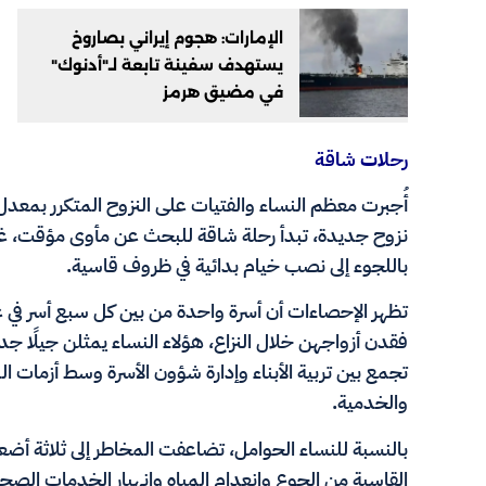
الإمارات: هجوم إيراني بصاروخ
يستهدف سفينة تابعة لـ"أدنوك"
في مضيق هرمز
رحلات شاقة
أُجبرت معظم النساء والفتيات على النزوح المتكرر بمعدل
نزوح جديدة، تبدأ رحلة شاقة للبحث عن مأوى مؤقت، غالبا
باللجوء إلى نصب خيام بدائية في ظروف قاسية.
فقدن أزواجهن خلال النزاع، هؤلاء النساء يمثلن جيلًا جد
تجمع بين تربية الأبناء وإدارة شؤون الأسرة وسط أزمات الم
والخدمية.
بالنسبة للنساء الحوامل، تضاعفت المخاطر إلى ثلاثة أض
القاسية من الجوع وانعدام المياه وانهيار الخدمات الصح