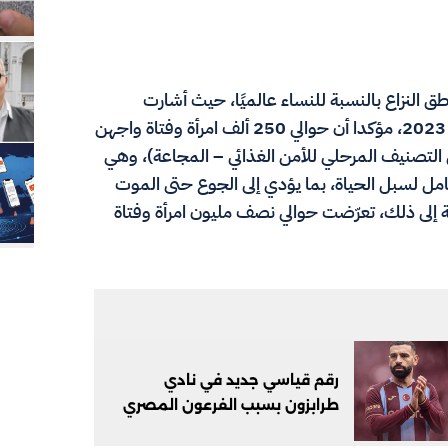
لنزاع بالنسبة للنساء عالميًا، حيث أشارت
البيانات إلى مقتل أكثر من 33 ألف امرأة وفتاة منذ أكتوبر 2023، مؤكدا أن حوالي 250 ألف امرأة وفتاة واجهن
 التصنيف المرحلي للأمن الغذائي – المجاعة)، وهي
شامل لسبل الحياة، بما يؤدي إلى الجوع حتى الموت
ة إلى ذلك، تعرّضت حوالي نصف مليون امرأة وفتاة
رقم قياسي جديد في نادي
طرابزون بسبب الفرعون المصري