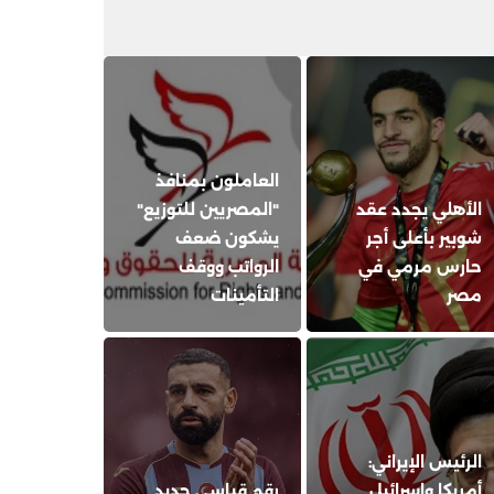
العاملون بمنافذ
الأهلي يجدد عقد
"المصريين للتوزيع"
شوبير بأعلى أجر
يشكون ضعف
حارس مرمي في
الرواتب ووقف
مصر
التأمينات
الرئيس الإيراني:
أمريكا وإسرائيل
رقم قياسي جديد