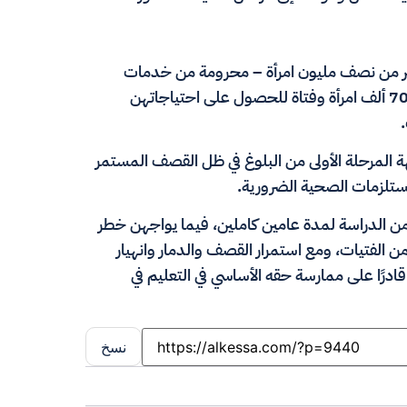
أكثر من نصف مليون امرأة – محرومة من خدمات
الرعاية الصحية الإنجابية. وفي الوقت نفسه، تكافح نحو 700 ألف امرأة وفتاة للحصول على احتياجاتهن
ة المرحلة الأولى من البلوغ في ظل القصف المستمر
ستلزمات الصحية الضرورية.
يم، فقد حُرمت أكثر من 318 ألف فتاة من الدراسة لمدة عامين كاملين، فيما يواجهن خطر
الفتيات، ومع استمرار القصف والدمار وانهيار
قادرًا على ممارسة حقه الأساسي في التعليم في
نسخ