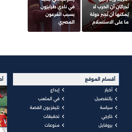
تُدركان أن الحرب لا
في نادي طرابزون
يُمكنها أن تُجبر دولة
بسبب الفرعون
ما على الاستسلام
المصري
أقسام الموقع
أح
أخبار
إبداع
بالتفصيل
في الملعب
سياسة
تليفزيون القصة
خارجي
تحقيقات
بروفايل
منوعات