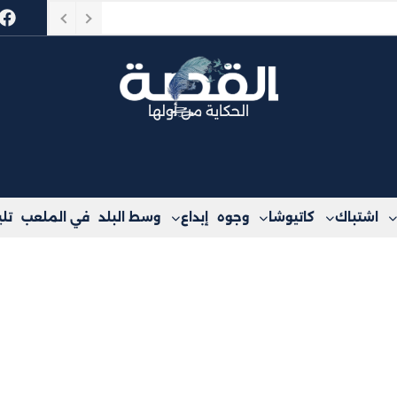
ف التأمينات
الحكاية من أولها
اشتباك
كاتيوشا
وجوه
إبداع
وسط البلد
في الملعب
تل