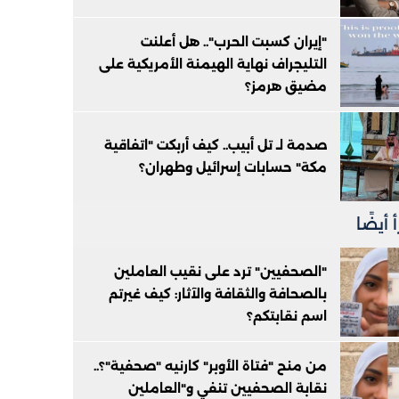
"إيران كسبت الحرب".. هل أعلنت
التليجراف نهاية الهيمنة الأمريكية على
مضيق هرمز؟
صدمة لـ تل أبيب.. كيف أربكت "اتفاقية
مكة" حسابات إسرائيل وطهران؟
 أيضًا
"الصحفيين" ترد على نقيب العاملين
بالصحافة والثقافة والآثار: كيف غيرتم
اسم نقابتكم؟
من منح "فتاة الأوبر" كارنيه "صحفية"؟..
نقابة الصحفيين تنفي و"العاملين