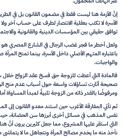
عبر الهاتف المحمول.
إنَّ الأزمة هنا ليست فقط في مضمون القانون بل في الطريق
الأسرة لا تكتب بعقلية الانتصار لطرف على حساب آخر ولا ت
توافق حقيقي بين المؤسسات الدينية والقانونية والاجتماعي
ولعل أخطر ما فجر غضب الرجال في الشارع المصري هو شع
باعتباره المتهم الأصلي داخل الأسرة، بينما تمنح المرأ
والواجبات.
فالمادة التي أعطت للزوجة حق فسخ عقد الزواج خلال ستة 
صحيحة أثارت تساؤلات واسعة حول أسباب عدم منح الرج
ومرفوضًا بالقدر ذاته من الزوجة تلبيةً لمبدأ المساواة أما
ثم تأتي المفارقة الأغرب حين استند معدو القانون إلى ال
نفس المذهب في مسائل أخرى أبرزها سن الحضانة، حيث 
التي استقر عليها المشروع، مما جعل كثيرين يرون أنَّ هنا
نأخذ منه ما يخدم مصالح المرأة ونتجاهل ما لا يتماشى م