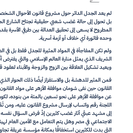
لم يعد الجدل الدائر حول مشروع قانون الأحوال الشخصية
بل تحول إلى حالة غضب شعبي حقيقية تجتاح الشارع المصري
المطروح لا يسعى إلى تحقيق العدالة بين طرفي الأسرة بقد
وحده فاتورة أي خلاف أو أزمة أسرية.
ولم تكن المفاجأة في المواد المثيرة للجدل فقط بل في ال
الشريف الذي يمثل منارة العالم الإسلامي والتي يفترض أ
ويعيد تشكيل العلاقة بين الزوج والزوجة والأبناء لعقود ق
فمن المثير للدهشة بل والاستفزاز أيضًا ذلك الحوار الذ
القانون حين نفى شومان موافقة الأزهر على مواد القانون
عن موافقة الأزهر على نحو تسعين بالمئة من بنوده، لكو
اللجنة رقم واتساب لإرسال مشروع القانون عليه، ومن ثَم
إلى مشهد عبثي أثار غضب كثيرين إذْ فرض السؤال نفسه 
الاجتماعي في مصر وهل يتم التعامل مع الأمين العام لهيئة
التي بدت للكثيرين استخفافًا بمكانة مؤسسة عريقة تجاوز