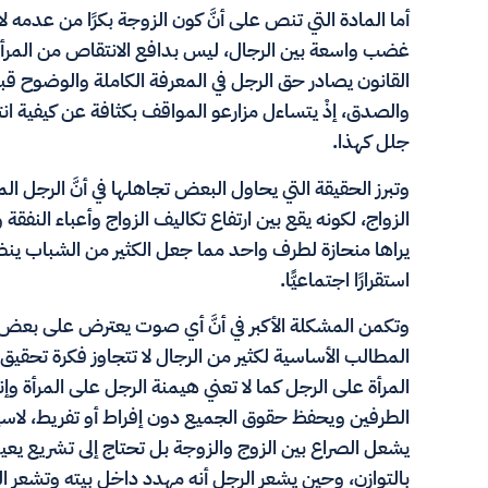
أما المادة التي تنص على أنَّ كون الزوجة بكرًا من عدم
غضب واسعة بين الرجال، ليس بدافع الانتقاص من المرأة كما
القانون يصادر حق الرجل في المعرفة الكاملة والوضوح قب
والصدق، إذْ يتساءل مزارعو المواقف بكثافة عن كيفية انت
جلل كهذا.
وتبرز الحقيقة التي يحاول البعض تجاهلها في أنَّ الرجل 
الزواج، لكونه يقع بين ارتفاع تكاليف الزواج وأعباء النفقة وم
يراها منحازة لطرف واحد مما جعل الكثير من الشباب ينظرون
استقرارًا اجتماعيًّا.
وتكمن المشكلة الأكبر في أنَّ أي صوت يعترض على بعض مواد
المطالب الأساسية لكثير من الرجال لا تتجاوز فكرة تحقيق ا
المرأة على الرجل كما لا تعني هيمنة الرجل على المرأة
الطرفين ويحفظ حقوق الجميع دون إفراط أو تفريط، لاسيما و
يشعل الصراع بين الزوج والزوجة بل تحتاج إلى تشريع يعيد الث
بالتوازن، وحين يشعر الرجل أنه مهدد داخل بيته وتشعر الم