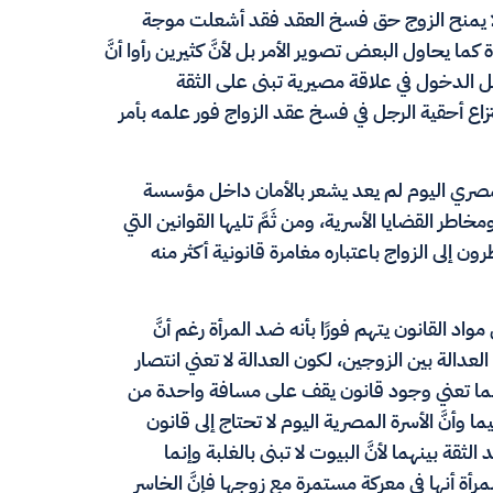
ه لا يمنح الزوج حق فسخ العقد فقد أشعلت موجة
 يحاول البعض تصوير الأمر بل لأنَّ كثيرين رأوا أنَّ
ل الدخول في علاقة مصيرية تبنى على الثقة
زاع أحقية الرجل في فسخ عقد الزواج فور علمه بأمر
المصري اليوم لم يعد يشعر بالأمان داخل مؤسسة
خاطر القضايا الأسرية، ومن ثَمَّ تليها القوانين التي
 إلى الزواج باعتباره مغامرة قانونية أكثر منه
 القانون يتهم فورًا بأنه ضد المرأة رغم أنَّ
لعدالة بين الزوجين، لكون العدالة لا تعني انتصار
 وإنما تعني وجود قانون يقف على مسافة واحدة من
أنَّ الأسرة المصرية اليوم لا تحتاج إلى قانون
قة بينهما لأنَّ البيوت لا تبنى بالغلبة وإنما
رأة أنها في معركة مستمرة مع زوجها فإنَّ الخاسر