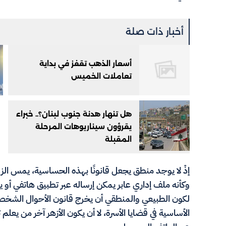
أخبار ذات صلة
أسعار الذهب تقفز في بداية
تعاملات الخميس
هل تنهار هدنة جنوب لبنان؟.. خبراء
يقرؤون سيناريوهات المرحلة
المقبلة
إذْ لا يوجد منطق يجعل قانونًا بهذه الحساسية، يمس ال
وكأنه ملف إداري عابر يمكن إرساله عبر تطبيق هاتفي أو ي
لكون الطبيعي والمنطقي أن يخرج قانون الأحوال الشخصية
الأساسية في قضايا الأسرة، لا أن يكون الأزهر آخر من يعل