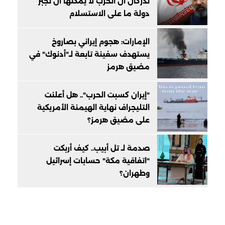
تُدركان أن الحرب لا يُمكنها أن تُجبر
دولة ما على الاستسلام
الإمارات: هجوم إيراني بصاروخ
يستهدف سفينة تابعة لـ"أدنوك" في
مضيق هرمز
"إيران كسبت الحرب".. هل أعلنت
التليجراف نهاية الهيمنة الأمريكية
على مضيق هرمز؟
صدمة لـ تل أبيب.. كيف أربكت
"اتفاقية مكة" حسابات إسرائيل
وطهران؟