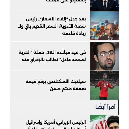
إنفانتينو على المحك
بعد جدل "إلغاء الأسعار".. رئيس
شعبة الأدوية: السعر القديم باقٍ ولا
زيادة قادمة
في عيد ميلاده الـ38.. حملة "الحرية
لمحمد عادل" تطالب بالإفراج عنه
سيلتيك الأسكتلندي يرفع قيمة
صفقة هيثم حسن
أقرأ أيضًا
الرئيس الإيراني: أمريكا وإسرائيل