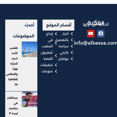
الحكاية من أولها
أقسام الموقع
أحدث
أخبار
إبداع
الموضوعات
بالتفصيل
في
info@alkessa.co
سياسة
الملعب
طقس
خارجي
تليفزيون
الأحد
بروفايل
القصة
شديد
الحرارة
تحقيقات
نهارا..
منوعات
والعظمى
بالقاهرة
38
عبدالقادر
في
بيراميدز
لمدة ٣