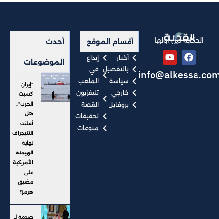
الحكاية من أولها
أقسام الموقع
أحدث
أخبار
إبداع
الموضوعات
بالتفصيل
في
info@alkessa.co
سياسة
الملعب
"إيران
خارجي
تليفزيون
كسبت
بروفايل
القصة
الحرب"..
هل
تحقيقات
أعلنت
منوعات
التليجراف
نهاية
الهيمنة
الأمريكية
على
مضيق
هرمز؟
صدمة لـ