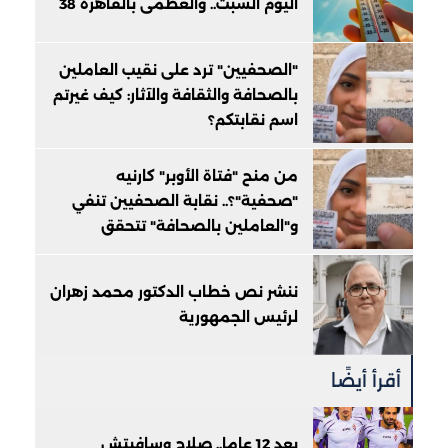
اليوم السبت.. والعظمى بالقاهرة 38
"الصحفيين" ترد على نقيب العاملين
بالصحافة والثقافة والآثار: كيف غيرتم
اسم نقابتكم؟
من منح "فتاة الأوبر" كارنيه
"صحفية"؟.. نقابة الصحفيين تنفي
و"العاملين بالصحافة" تتحقق
ننشر نص خطاب الدكتور محمد زهران
لرئيس الجمهورية
أقرأ أيضًا
بعد 12 عاما.. صلاح وسافيتش