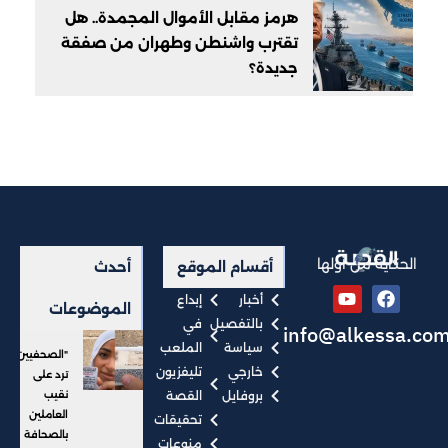
هرمز مقابل الأموال المجمدة.. هل
تقترب واشنطن وطهران من صفقة
جديدة؟
الحكاية من أولها
أقسام الموقع
أحدث
أخبار
إبداع
الموضوعات
بالتفصيل
في
info@alkessa.co
سياسة
الملعب
"الصحفيين"
خارجي
تليفزيون
ترد على
بروفايل
القصة
نقيب
العاملين
تحقيقات
بالصحافة
منوعات