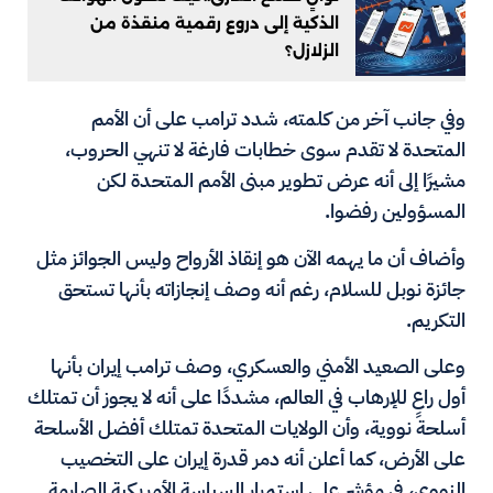
الذكية إلى دروع رقمية منقذة من
الزلازل؟
وفي جانب آخر من كلمته، شدد ترامب على أن الأمم
المتحدة لا تقدم سوى خطابات فارغة لا تنهي الحروب،
مشيرًا إلى أنه عرض تطوير مبنى الأمم المتحدة لكن
المسؤولين رفضوا.
وأضاف أن ما يهمه الآن هو إنقاذ الأرواح وليس الجوائز مثل
جائزة نوبل للسلام، رغم أنه وصف إنجازاته بأنها تستحق
التكريم.
وعلى الصعيد الأمني والعسكري، وصف ترامب إيران بأنها
أول راعٍ للإرهاب في العالم، مشددًا على أنه لا يجوز أن تمتلك
أسلحة نووية، وأن الولايات المتحدة تمتلك أفضل الأسلحة
على الأرض، كما أعلن أنه دمر قدرة إيران على التخصيب
النووي، في مؤشر على استمرار السياسة الأمريكية الصارمة