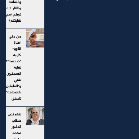
والثقافة
والآثار: كيف
غيرتم اسم
نقابتكم؟
من منح
"فتاة
الأوبر"
كارنيه
"صحفية"؟..
نقابة
الصحفيين
تنفي
و"العاملين
بالصحافة"
تتحقق
ننشر نص
خطاب
الدكتور
محمد