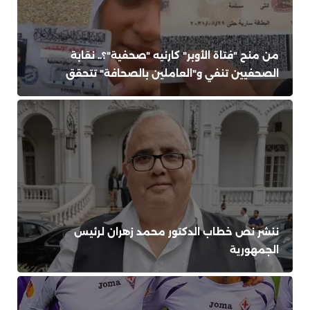
من منح "فتاة الأوبر" كارنيه "صحفية"؟.. نقابة
الصحفيين تنفي و"العاملين بالصحافة" تتحقق
ننشر نص خطاب الدكتور محمد زهران لرئيس
الجمهورية