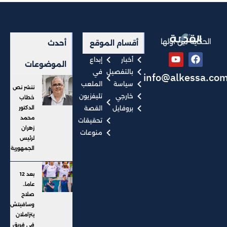
الحكاية من أولها
أقسام الموقع
أحدث
أخبار
إبداع
الموضوعات
بالتفصيل
في
info@alkessa.co
سياسة
الملعب
ننشر نص
خارجي
تليفزيون
خطاب
بروفايل
القصة
الدكتور
محمد
تحقيقات
زهران
منوعات
لرئيس
الجمهورية
بعد 12
عاما..
صلاح
وسافيتش
يتزاملان
في فريق