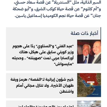
السير الذاتية، مثل “السندريلا” عن قصة سعاد حسني،
و”أم كلثوم” عن قصة حياة كوكب الشرق، و”أبو ضحكة
جنان” عن قصة حياة نجم الكوميديا إسماعيل ياسين.
أخبار ذات صلة
"عبد الغني" و"السناوي" ردًا على هجوم
وزير كويتي سابق على هيكل: هناك
أوركسترا عربي تمت "صهينته" .. وحديثه
"مايسواش"
خبير شؤون إيرانية لـ"القصة": هرمز ورقة
طهران الأخيرة.. ولا تنازل مجاني أمام
واشنطن
اجتماع بين "الصحفيين" و"العاملين