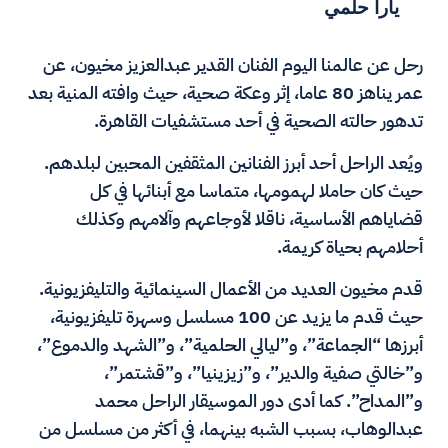
يارا حلمي
رحل عن عالمنا اليوم الفنان القدير عبدالعزيز مخيون، عن
عمر يناهز 80 عاما، إثر وعكة صحية، حيث وافته المنية بعد
تدهور حالته الصحية في أحد مستشفيات القاهرة.
ويُعد الراحل أحد أبرز الفنانين المثقفين المحبين لبلدهم.
حيث كان حاملا لهمومها، متماسا مع أبنائها في كل
قضاياهم الأساسية، ناقلا لأوجاعهم وآلامهم وكذلك
أحلامهم بحياة كريمة.
قدم مخيون العديد من الأعمال السينمائية والتليفزيونية.
حيث قدم ما يزيد عن 100 مسلسل وسهرة تليفزيونية،
أبرزها “الجماعة”، و”ليالي الحلمية”، و”الشهد والدموع”،
و”خالتي صفية والدير”، و”زيزينيا”، و”قشتمر”،
و”المداح”. كما أدى دور الموسيقار الراحل محمد
عبدالوهاب، بسبب الشبه بينهما، في أكثر من مسلسل من