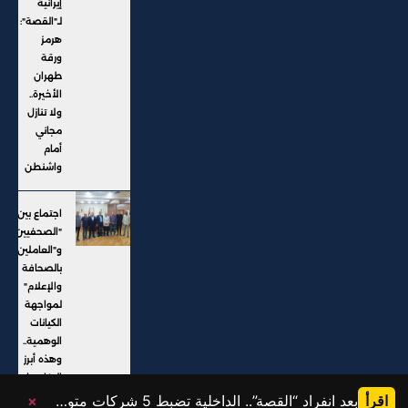
إيرانية
لـ"القصة":
هرمز
ورقة
طهران
الأخيرة..
ولا تنازل
مجاني
أمام
واشنطن
اجتماع بين
"الصحفيين"
و"العاملين
بالصحافة
والإعلام"
لمواجهة
الكيانات
الوهمية..
وهذه أبرز
التفاصيل
اقرأ
بعد انفراد “القصة”.. الداخلية تضبط 5 شركات متورطة في النصب على المواطنين وإيهامهم بفرص عمل خارج البلاد
×