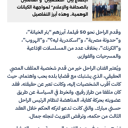
بالصحافة والإعلام" لمواجهة الكيانات
الوهمية.. وهذه أبرز التفاصيل
وقدم الراحل نحو 50 فيلما، أبرزهم “بئر الخيانة”،
و”حدوتة مصرية”، و”اسكندرية ليه؟”، و”الهروب”،
و”الكرنك”، بخلاف عدد من المسلسلات الإذاعية
والمسرحيات والفوازير.
ويُعتبر الفنان الراحل خير من قدم شخصية المثقف المصي
الحقيقي، الذي يشتبك مع قضايا بلده بحب واهتمام. حيث
كانت أقرب الشخصيات إليه، وكانت تعبر عن حقيقته. فقد
كان مثقفا من طراز رفيع، وانخرط في السياسة عن طريق
عضويته بحركة كفاية، المناهضة لنظام الرئيس الراحل
حسني مبارك. والتي كانت تدعو لتركه الحكم خلال العقد
الثالث من حكمه، وترفض التوريث لنجله جمال.