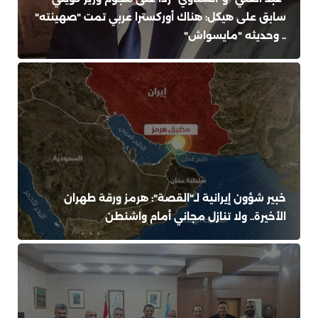
سابق على هيكل: هناك أوركسترا عربي تمت "صهينته"
.. وحديثه "مايسواش"
خبير شؤون إيرانية لـ"القصة": هرمز ورقة طهران
الأخيرة.. ولا تنازل مجاني أمام واشنطن