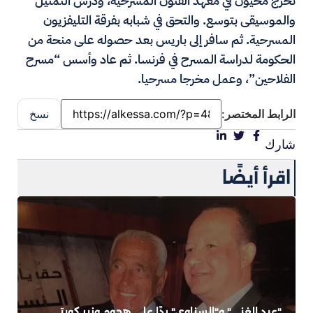
تخرج مخيون في معهد الفنون المسرحية، ودرس التمثيل
والموسيقى بتوسع. والتحق في شبابه بفرقة التليفزيون
المسرحية. ثم سافر إلى باريس بعد حصوله على منحة من
الحكومة لدراسة المسرح في فرنسا. ثم عاد وأسس “مسرح
الفلاحين”، وعمل مخرجا مسرحيا.
الرابط المختصر:
نسخ
شارك
اقرأ أيضًا
"عبد الغني" و"السناوي" ردًا على هجوم وزير كويتي