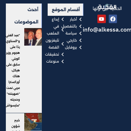
الحكاية من أولها
أقسام الموقع
أحدث
أخبار
إبداع
الموضوعات
بالتفصيل
في
info@alkessa.co
سياسة
الملعب
"عبد الغني"
خارجي
تليفزيون
و"السناوي"
بروفايل
القصة
ردًا على
هجوم وزير
تحقيقات
كويتي
منوعات
سابق على
هيكل:
هناك
أوركسترا
عربي تمت
"صهينته" ..
وحديثه
"مايسواش"
خبير
شؤون