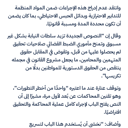
وانتقد عدم إدراج هذه الإجراءات ضمن المواد المنظمة
للتدابير الاحترازية وبدائل الحبس الاحتياطي، بما كان يضمن
أن تكون محددة المدة ومسببة قانونيًا.
وقال إن “النصوص الجديدة تزيد سلطات النيابة بشكل غير
مسبوق وتمنح مأموري الضبط القضائي صلاحيات تحقيق
لم يحصلوا عليها من قبل، وتقوض في المقابل حقوق
المتهمين والمحامين، ما يجعل مشروع القانون في مجمله
ينتقص من الحقوق الدستورية للمواطنين بدلًا من
تكريسها”.
وتوقف عنارة عند ما اعتبره “واحدًا من أخطر التطورات”،
وهو تقنين المحاكمات عن بُعد لأول مرة، مشيرًا إلى أن
النص يفتح الباب لإجراء كامل عملية المحاكمة والتحقيق
افتراضيًا.
وأضاف: “نخشى أن يُستخدم هذا الباب لتسريع