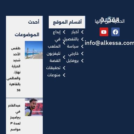
الحكاية من أولها
أقسام الموقع
أحدث
أخبار
إبداع
الموضوعات
بالتفصيل
في
info@alkessa.co
سياسة
الملعب
طقس
خارجي
تليفزيون
الأحد
بروفايل
القصة
شديد
الحرارة
تحقيقات
نهارا..
منوعات
والعظمى
بالقاهرة
38
عبدالقادر
في
بيراميدز
لمدة ٣
مواسم