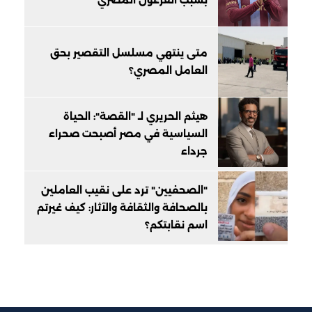
بسبب الفرعون المصري
متى ينتهي مسلسل التقصير بحق
العامل المصري؟
هيثم الحريري لـ "القصة": الحياة
السياسية في مصر أصبحت صحراء
جرداء
"الصحفيين" ترد على نقيب العاملين
بالصحافة والثقافة والآثار: كيف غيرتم
اسم نقابتكم؟