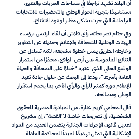
أن البلاد تشهد تراجعًا في مساحات الحريات والتعبير،
مستشهدًا بتجربة الحوار الوطني والتحضيرات للانتخابات
البرلمانية التي جرت بشكل مغاير لوعود الانفتاح.
وفي ختام تصريحاته، رأى قلاش أن لقاء الرئيس برؤساء
الهيئات الوطنية للصحافة والإعلام وحديثه عن التطوير
وخارطة الطريق يمثل خطوة مشجعة، لكنه تساءل عن
النتائج الملموسة على أرض الواقع، محذرًا من استمرار
الوضع الحالي الذي اعتبره “خطرًا على الصحافة والحياة
العامة بأسرها”، ودعا إلى البحث عن حلول جادة تعيد
للإعلام دوره كمنبر للرأي والرأي الآخر، بما يخدم استقرار
الوطن ومصالحه.
قال المحامي كريم عنارة، من المبادرة المصرية للحقوق
الشخصية، في تصريحات خاصة لـ”القصة”، إن مشروع
تعديل قانون الإجراءات الجنائية يتضمن العديد من المواد
الإشكالية التي تمثل تهديدًا لمبدأ المحاكمة العادلة