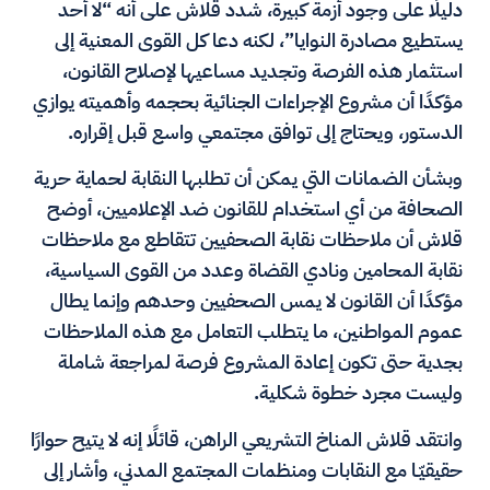
دليلًا على وجود أزمة كبيرة، شدد قلاش على أنه “لا أحد
يستطيع مصادرة النوايا”، لكنه دعا كل القوى المعنية إلى
استثمار هذه الفرصة وتجديد مساعيها لإصلاح القانون،
مؤكدًا أن مشروع الإجراءات الجنائية بحجمه وأهميته يوازي
الدستور، ويحتاج إلى توافق مجتمعي واسع قبل إقراره.
وبشأن الضمانات التي يمكن أن تطلبها النقابة لحماية حرية
الصحافة من أي استخدام للقانون ضد الإعلاميين، أوضح
قلاش أن ملاحظات نقابة الصحفيين تتقاطع مع ملاحظات
نقابة المحامين ونادي القضاة وعدد من القوى السياسية،
مؤكدًا أن القانون لا يمس الصحفيين وحدهم وإنما يطال
عموم المواطنين، ما يتطلب التعامل مع هذه الملاحظات
بجدية حتى تكون إعادة المشروع فرصة لمراجعة شاملة
وليست مجرد خطوة شكلية.
وانتقد قلاش المناخ التشريعي الراهن، قائلًا إنه لا يتيح حوارًا
حقيقيّـا مع النقابات ومنظمات المجتمع المدني، وأشار إلى