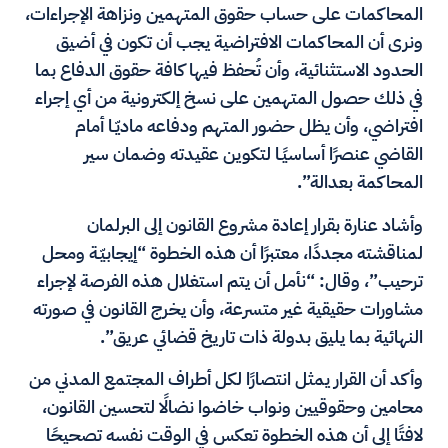
المحاكمات على حساب حقوق المتهمين ونزاهة الإجراءات،
ونرى أن المحاكمات الافتراضية يجب أن تكون في أضيق
الحدود الاستثنائية، وأن تُحفظ فيها كافة حقوق الدفاع بما
في ذلك حصول المتهمين على نسخ إلكترونية من أي إجراء
افتراضي، وأن يظل حضور المتهم ودفاعه ماديّـا أمام
القاضي عنصرًا أساسيًـا لتكوين عقيدته وضمان سير
المحاكمة بعدالة”.
وأشاد عنارة بقرار إعادة مشروع القانون إلى البرلمان
لمناقشته مجددًا، معتبرًا أن هذه الخطوة “إيجابيّـة ومحل
ترحيب”، وقال: “نأمل أن يتم استغلال هذه الفرصة لإجراء
مشاورات حقيقية غير متسرعة، وأن يخرج القانون في صورته
النهائية بما يليق بدولة ذات تاريخ قضائي عريق”.
وأكد أن القرار يمثل انتصارًا لكل أطراف المجتمع المدني من
محامين وحقوقيين ونواب خاضوا نضالًا لتحسين القانون،
لافتًا إلى أن هذه الخطوة تعكس في الوقت نفسه تصحيحًا