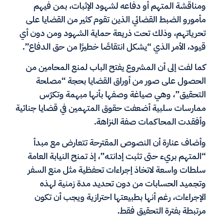
ومناقشة المتهم أو دفاعه لشهود الإثبات، بمن فيهم
مأمورو الضبط القضائي الذين تقوم كثير من القضايا على
تحرياتهم، وذلك تحت ذريعة حماية الشهود ومن دون أي
قيود، الأمر الذي “يشكل انتقاصًا خطيرًا من حق الدفاع”.
كما لفت إلى أن المشروع يفتح الباب لمنع المحامين من
الحصول على صور من أوراق القضايا بحجة “مصلحة
التحقيق”، وهي صياغة وصفها بأنها مبهمة وتكرّس
ممارسات سلبية أضعفت حقوق المتهمين في قضايا جنائية
وأفقدت المحاكمات صفة النزاهة.
وأضاف عنارة أن النصوص المقترحة تتعارض مع مبدأ
“المتهم بريء حتى تثبت إدانتـه”، إذ تمنح النيابة العامة
سلطات واسعة لاتخاذ إجراءات تحفظية مثل منع السفر
وتجميد الحسابات من دون تحديد مدة زمنية لهذه
الإجراءات، رغم أنها بطبيعتها احترازية ويجب أن تكون
مرتبطة بفترة التحقيق فقط.