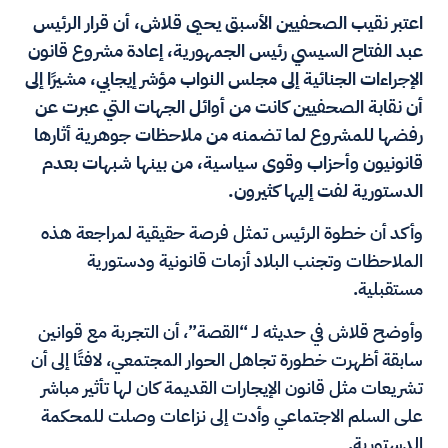
اعتبر نقيب الصحفيين الأسبق يحيى قلاش، أن قرار الرئيس
عبد الفتاح السيسي رئيس الجمهورية، إعادة مشروع قانون
الإجراءات الجنائية إلى مجلس النواب مؤشر إيجابي، مشيرًا إلى
أن نقابة الصحفيين كانت من أوائل الجهات التي عبرت عن
رفضها للمشروع لما تضمنه من ملاحظات جوهرية أثارها
قانونيون وأحزاب وقوى سياسية، من بينها شبهات بعدم
الدستورية لفت إليها كثيرون.
وأكد أن خطوة الرئيس تمثل فرصة حقيقية لمراجعة هذه
الملاحظات وتجنب البلاد أزمات قانونية ودستورية
مستقبلية.
وأوضح قلاش في حديثه لـ “القصة”، أن التجربة مع قوانين
سابقة أظهرت خطورة تجاهل الحوار المجتمعي، لافتًا إلى أن
تشريعات مثل قانون الإيجارات القديمة كان لها تأثير مباشر
على السلم الاجتماعي وأدت إلى نزاعات وصلت للمحكمة
الدستورية.