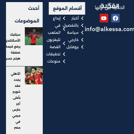
الحكاية من أولها
أقسام الموقع
أحدث
أخبار
إبداع
الموضوعات
بالتفصيل
في
info@alkessa.co
سياسة
الملعب
سيلتيك
خارجي
تليفزيون
الأسكتلندي
بروفايل
القصة
يرفع قيمة
صفقة
تحقيقات
هيثم حسن
منوعات
الأهلي
يجدد
عقد
شوبير
بأعلى
أجر
حارس
مرمي
في
مصر