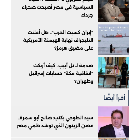
السياسية في مصر أصبحت صحراء
جرداء
"إيران كسبت الحرب".. هل أعلنت
التليجراف نهاية الهيمنة الأمريكية
على مضيق هرمز؟
صدمة لـ تل أبيب.. كيف أربكت
"اتفاقية مكة" حسابات إسرائيل
وطهران؟
أقرأ أيضًا
سيد الطوخي يكتب: صالح أبو سمرة..
غصن الزيتون الذي توسّد طمي مصر