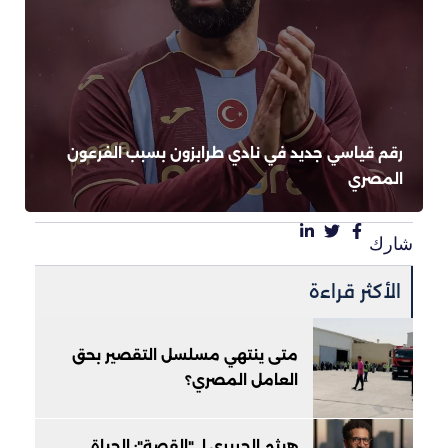
رقم قياسي جديد في نادي طرابزون بسبب الفرعون
المصري
شارك
الأكثر قراءة
متى ينتهي مسلسل التقصير بحق
العامل المصري؟
هيثم الحريري لـ "القصة": الحياة