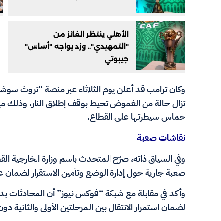
الأهلي ينتظر الفائز من
"التمهيدي".. وزد يواجه "أساس"
جيبوتي
وكان ترامب قد أعلن يوم الثلاثاء عبر منصة “تروث سوشيال
تزال حالة من الغموض تحيط بوقف إطلاق النار، وذلك مع
حماس سيطرتها على القطاع.
نقاشات صعبة
وفي السياق ذاته، صرّح المتحدث باسم وزارة الخارجية الق
صعبة جارية حول إدارة الوضع وتأمين الاستقرار لضمان عد
وأكد في مقابلة مع شبكة “فوكس نيوز” أن المحادثات بدأ
لضمان استمرار الانتقال بين المرحلتين الأولى والثانية دو