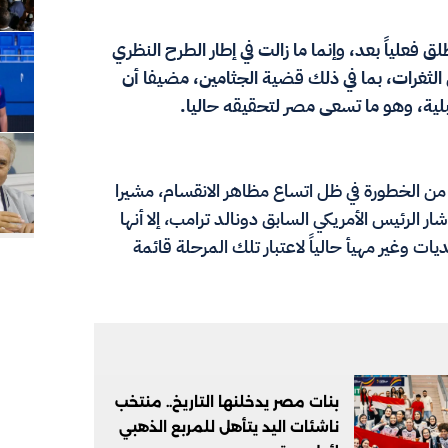
فعلياً بعد، وإنما ما زالت في إطار الطرح النظري
 الثغرات، بما في ذلك قضية الجثامين، مضيفا أن
ية، وهو ما تسعى مصر لتحقيقه حاليا.
ن الخطورة في ظل اتساع مظاهر الانقسام، مشيرا
شار الرئيس الأمريكي السابق دونالد ترامب، إلا أنها
ات وغير مهيأ حالياً لاعتبار تلك المرحلة قائمة
بنات مصر يدخلنها التاريخ.. منتخب
ناشئات اليد يتأهل للمربع الذهبي