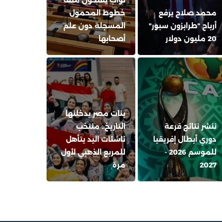
محمد صلاح يرفع
خطوط المحمول
أرباح "طرابزون سبور"
المسجلة دون علم
20 مليون دولار
أصحابها
بنات مصر يدخلنها
ننشر نتائج قرعة
التاريخ.. منتخب
دوري أبطال إفريقيا
ناشئات اليد يتأهل
للموسم 2026 -
للمربع الذهبي لأول
2027
مرة