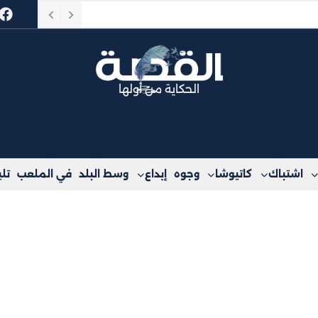
ا
الحكاية من أولها
اشتباك
كاتيوشا
وجوه
إبداع
وسط البلد
في الملعب
تل