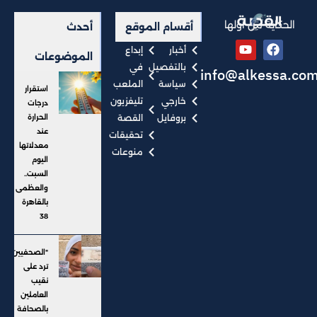
الحكاية من أولها
أقسام الموقع
أحدث
أخبار
إبداع
الموضوعات
بالتفصيل
في
info@alkessa.co
سياسة
الملعب
استقرار
خارجي
تليفزيون
درجات
بروفايل
القصة
الحرارة
عند
تحقيقات
معدلاتها
منوعات
اليوم
السبت..
والعظمى
بالقاهرة
38
"الصحفيين"
ترد على
نقيب
العاملين
بالصحافة