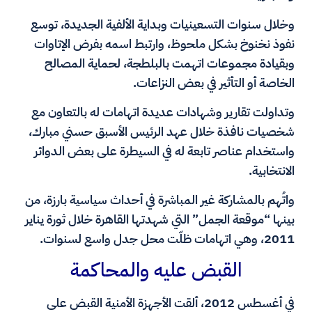
وخلال سنوات التسعينيات وبداية الألفية الجديدة، توسع
نفوذ نخنوخ بشكل ملحوظ، وارتبط اسمه بفرض الإتاوات
وبقيادة مجموعات اتهمت بالبلطجة، لحماية المصالح
الخاصة أو التأثير في بعض النزاعات.
وتداولت تقارير وشهادات عديدة اتهامات له بالتعاون مع
شخصيات نافذة خلال عهد الرئيس الأسبق حسني مبارك،
واستخدام عناصر تابعة له في السيطرة على بعض الدوائر
الانتخابية.
واتُهم بالمشاركة غير المباشرة في أحداث سياسية بارزة، من
بينها “موقعة الجمل” التي شهدتها القاهرة خلال ثورة يناير
2011، وهي اتهامات ظلّت محل جدل واسع لسنوات.
القبض عليه والمحاكمة
في أغسطس 2012، ألقت الأجهزة الأمنية القبض على