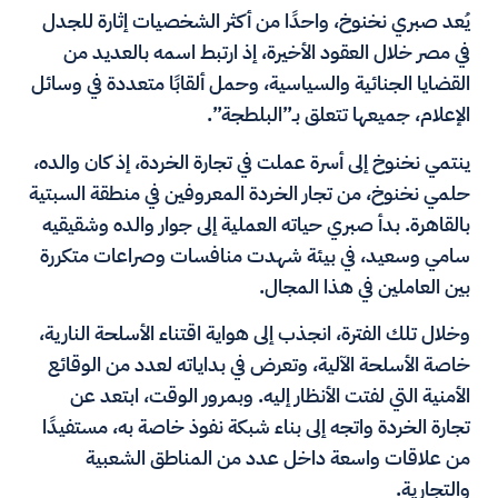
يُعد صبري نخنوخ، واحدًا من أكثر الشخصيات إثارة للجدل
في مصر خلال العقود الأخيرة، إذ ارتبط اسمه بالعديد من
القضايا الجنائية والسياسية، وحمل ألقابًا متعددة في وسائل
الإعلام، جميعها تتعلق بـ”البلطجة”.
ينتمي نخنوخ إلى أسرة عملت في تجارة الخردة، إذ كان والده،
حلمي نخنوخ، من تجار الخردة المعروفين في منطقة السبتية
بالقاهرة. بدأ صبري حياته العملية إلى جوار والده وشقيقيه
سامي وسعيد، في بيئة شهدت منافسات وصراعات متكررة
بين العاملين في هذا المجال.
وخلال تلك الفترة، انجذب إلى هواية اقتناء الأسلحة النارية،
خاصة الأسلحة الآلية، وتعرض في بداياته لعدد من الوقائع
الأمنية التي لفتت الأنظار إليه. وبمرور الوقت، ابتعد عن
تجارة الخردة واتجه إلى بناء شبكة نفوذ خاصة به، مستفيدًا
من علاقات واسعة داخل عدد من المناطق الشعبية
والتجارية.