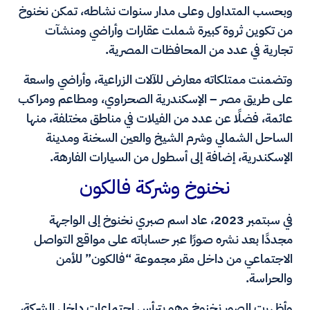
وبحسب المتداول وعلى مدار سنوات نشاطه، تمكن نخنوخ
من تكوين ثروة كبيرة شملت عقارات وأراضي ومنشآت
تجارية في عدد من المحافظات المصرية.
وتضمنت ممتلكاته معارض للآلات الزراعية، وأراضي واسعة
على طريق مصر – الإسكندرية الصحراوي، ومطاعم ومراكب
عائمة، فضلًا عن عدد من الفيلات في مناطق مختلفة، منها
الساحل الشمالي وشرم الشيخ والعين السخنة ومدينة
الإسكندرية، إضافة إلى أسطول من السيارات الفارهة.
نخنوخ وشركة فالكون
في سبتمبر 2023، عاد اسم صبري نخنوخ إلى الواجهة
مجددًا بعد نشره صورًا عبر حساباته على مواقع التواصل
الاجتماعي من داخل مقر مجموعة “فالكون” للأمن
والحراسة.
وأظهرت الصور نخنوخ وهو يترأس اجتماعات داخل الشركة،