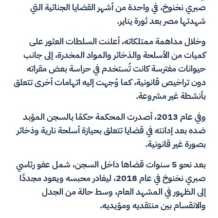
صبري نخنوخ، في واحدة من أشهر القضايا الجنائية التي
شهدتها مصر بعد ثورة يناير.
وخلال مداهمة ممتلكاته، أعلنت السلطات العثور على
كميات من الأسلحة والذخائر والمواد المخدرة، إلى جانب
حيوانات مفترسة كانت تُستخدم في حراسة بعض مقراته
دون تراخيص قانونية، كما وُجهت إليه اتهامات أخرى تتعلق
بأنشطة غير مشروعة.
وفي عام 2013، أصدرت المحكمة حكمًا بالسجن المؤبد
ضده بعد إدانته في قضايا تتعلق بحيازة أسلحة نارية وذخائر
بصورة غير قانونية.
بعد نحو 5 سنوات قضاها داخل السجن، شمل عفو رئاسي
صبري نخنوخ في عام 2018، ليغادر محبسه ويعود مجددًا
إلى الظهور في المشهد العام، وسط حالة من الجدل
والانقسام بين منتقديه ومؤيديه.