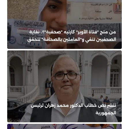
من منح "فتاة الأوبر" كارنيه "صحفية"؟.. نقابة
الصحفيين تنفي و"العاملين بالصحافة" تتحقق
ننشر نص خطاب الدكتور محمد زهران لرئيس
الجمهورية