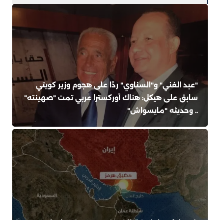
"عبد الغني" و"السناوي" ردًا على هجوم وزير كويتي
سابق على هيكل: هناك أوركسترا عربي تمت "صهينته"
.. وحديثه "مايسواش"