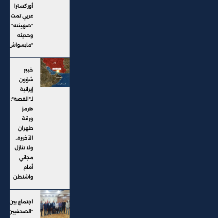
أوركسترا
عربي تمت
"صهينته" ..
وحديثه
"مايسواش"
خبير
شؤون
إيرانية
لـ"القصة":
هرمز
ورقة
طهران
الأخيرة..
ولا تنازل
مجاني
أمام
واشنطن
اجتماع بين
"الصحفيين"