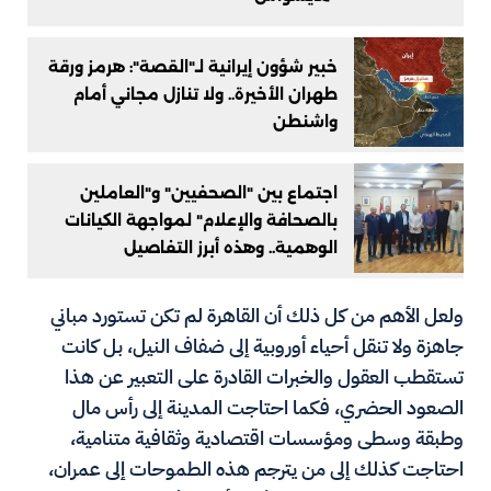
خبير شؤون إيرانية لـ"القصة": هرمز ورقة
طهران الأخيرة.. ولا تنازل مجاني أمام
واشنطن
اجتماع بين "الصحفيين" و"العاملين
بالصحافة والإعلام" لمواجهة الكيانات
الوهمية.. وهذه أبرز التفاصيل
ولعل الأهم من كل ذلك أن القاهرة لم تكن تستورد مباني
جاهزة ولا تنقل أحياء أوروبية إلى ضفاف النيل، بل كانت
تستقطب العقول والخبرات القادرة على التعبير عن هذا
الصعود الحضري، فكما احتاجت المدينة إلى رأس مال
وطبقة وسطى ومؤسسات اقتصادية وثقافية متنامية،
احتاجت كذلك إلى من يترجم هذه الطموحات إلى عمران،