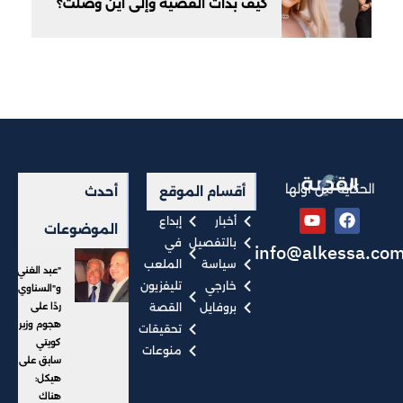
كيف بدأت القضية وإلى أين وصلت؟
الحكاية من أولها
أقسام الموقع
أحدث
أخبار
إبداع
الموضوعات
بالتفصيل
في
info@alkessa.co
سياسة
الملعب
"عبد الغني"
خارجي
تليفزيون
و"السناوي"
بروفايل
القصة
ردًا على
هجوم وزير
تحقيقات
كويتي
منوعات
سابق على
هيكل:
هناك