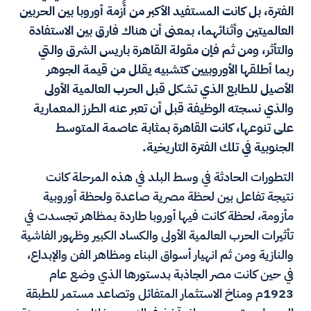
الفترة، بل كانت المستفيد الأكبر من أزمة أوروبا بين الحربين
العالميتين وأثنائهما، بمعنى أن هناك فارق بين الاستفادة
والتأثر، ومن ثم فإن مقولة القاهرة باريس الشرق والتي
ربما أطلقها الأوروبيين كتشبيه يقلل من قيمة الجوهر
الأصيل للطابع الذي تشكل قبل الحرب العالمية الأولى
والذي نسجته الوظيفة قبل أن تعبر عنه الطرز المعمارية
على تنوعها، كانت القاهرة بمثابة عاصمة المتوسط
الجنوبية في تلك الفترة التاريخية.
التطورات الحادثة في وسط البلد في هذه المرحلة كانت
نتيجة تفاعل بين لحظة مصرية صاعدة ولحظة أوروبية
مأزومة، لحظة كانت فيها أوروبا طاردة بمظاهر تجسدت في
تأثيرات الحرب العالمية الأولى والكساد الكبير وظهور الفاشية
والنازية ومن ثم انهيار أسواق البناء ومظاهر الفن والإبداع،
في حين كانت مصر الجاذبة بدستورها الذي وضع عام
1923م ومناخ الاستثمار المتفائل وتصاعد مستمر للطبقة