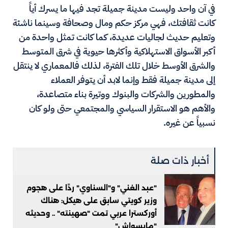
في آن واحد وليست مدينة جميلة تجد فيها ما يسرك أياً
كانت ثقافتك، فهي مركز حكم ومال وصحافة وسينما ناشئة
وتعليم حديث لجاليات عديدة، كما كانت تمثل واحدة من
أكبر الأسواق الاستهلاكية وأكثرها حيوية في شرق المتوسط
والشرق الأوسط خلال تلك الفترة، لذلك فالمعماري لا ينتقل
إلى مدينة جميلة فقط وإنما لابد أن يتوفر العملاء
والمطورين والشركات والبنوك ووتيرة بناء متصاعدة،
والأهم هو الاستقرار السياسي والمجتمعي حتى ولو كان
نسبياً عن غيره.
أخبار ذات صلة
"عبد الغني" و"السناوي" ردًا على هجوم
وزير كويتي سابق على هيكل: هناك
أوركسترا عربي تمت "صهينته" .. وحديثه
"مايسواش"