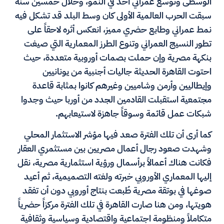
الوسطى وتوسع عمراني آخذ في النمو، وخلال خمسين سنة
سبقت الحرب العالمية الأولى كان وسط البلد قد تشكل فيه
نمط عمراني وطابع حضري مميز، انعكس أثره لاحقاً على
تطور النسيج العمراني وتنوع الطرز المعمارية التي صيغت
بنكهة مصرية وإن حملت بصمات أوروبية متعددة، حيث
احتوت القاهرة الحديثة جاليات أجنبية من يونانيين
وإيطاليين وأرمن وشاميين وغيرهم كانوا بمثابة قاعدة
مجتمعية استقبلت القادمين الجدد من أوربا حيث وجدوا
شبكات عمل قائمة وسوقاً جاهزة لاستيعابهم.
كما أرى أن تلك الفترة صعد فيها مؤشر الاستثمار المحلي
وشهدت صعود رجال أعمال مصريين بين مستثمري العقار
فكانت هناك أعمالاً برأسمال ورؤية استثمارية مصرية، نقل
إليها المعماري الأوروبي خبرته ولغته التصميمية، ثم أعيد
صوغها في بوتقة مصرية طُبعت بنتاج أوروبي دون أن تفقد
هويتها، ومن هنا صارت القاهرة في تلك الفترة مركزاً حضرياً
متكاملاً ومنظومة اجتماعية واقتصادية وسياسية وثقافية