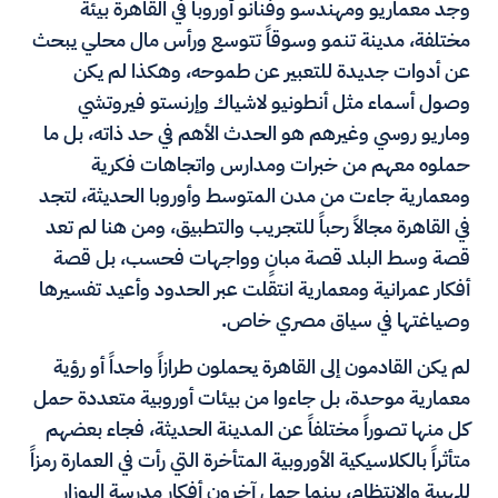
وجد معماريو ومهندسو وفنانو أوروبا في القاهرة بيئة
مختلفة، مدينة تنمو وسوقاً تتوسع ورأس مال محلي يبحث
عن أدوات جديدة للتعبير عن طموحه، وهكذا لم يكن
وصول أسماء مثل أنطونيو لاشياك وإرنستو فيروتشي
وماريو روسي وغيرهم هو الحدث الأهم في حد ذاته، بل ما
حملوه معهم من خبرات ومدارس واتجاهات فكرية
ومعمارية جاءت من مدن المتوسط وأوروبا الحديثة، لتجد
في القاهرة مجالاً رحباً للتجريب والتطبيق، ومن هنا لم تعد
قصة وسط البلد قصة مبانٍ وواجهات فحسب، بل قصة
أفكار عمرانية ومعمارية انتقلت عبر الحدود وأعيد تفسيرها
وصياغتها في سياق مصري خاص.
لم يكن القادمون إلى القاهرة يحملون طرازاً واحداً أو رؤية
معمارية موحدة، بل جاءوا من بيئات أوروبية متعددة حمل
كل منها تصوراً مختلفاً عن المدينة الحديثة، فجاء بعضهم
متأثراً بالكلاسيكية الأوروبية المتأخرة التي رأت في العمارة رمزاً
للهيبة والانتظام، بينما حمل آخرون أفكار مدرسة البوزار