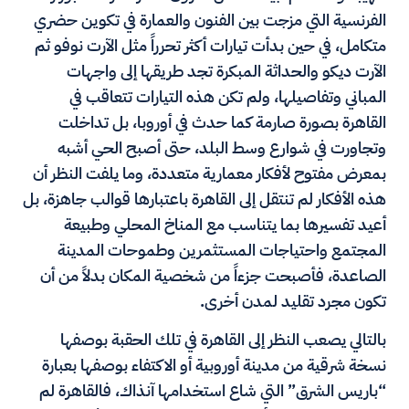
الفرنسية التي مزجت بين الفنون والعمارة في تكوين حضري
متكامل، في حين بدأت تيارات أكثر تحرراً مثل الآرت نوفو ثم
الآرت ديكو والحداثة المبكرة تجد طريقها إلى واجهات
المباني وتفاصيلها، ولم تكن هذه التيارات تتعاقب في
القاهرة بصورة صارمة كما حدث في أوروبا، بل تداخلت
وتجاورت في شوارع وسط البلد، حتى أصبح الحي أشبه
بمعرض مفتوح لأفكار معمارية متعددة، وما يلفت النظر أن
هذه الأفكار لم تنتقل إلى القاهرة باعتبارها قوالب جاهزة، بل
أعيد تفسيرها بما يتناسب مع المناخ المحلي وطبيعة
المجتمع واحتياجات المستثمرين وطموحات المدينة
الصاعدة، فأصبحت جزءاً من شخصية المكان بدلاً من أن
تكون مجرد تقليد لمدن أخرى.
بالتالي يصعب النظر إلى القاهرة في تلك الحقبة بوصفها
نسخة شرقية من مدينة أوروبية أو الاكتفاء بوصفها بعبارة
“باريس الشرق” التي شاع استخدامها آنذاك، فالقاهرة لم