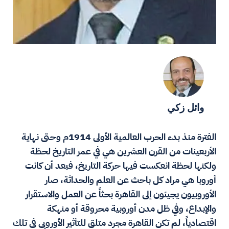
وائل زكي
الفترة منذ بدء الحرب العالمية الأولى 1914م وحتى نهاية
الأربعينات من القرن العشرين هي في عمر التاريخ لحظة
ولكنها لحظة انعكست فيها حركة التاريخ، فبعد أن كانت
أوروبا هي مراد كل باحث عن العلم والحداثة، صار
الأوروبيون يجيئون إلى القاهرة بحثاً عن العمل والاستقرار
والإبداع، وفي ظل مدن أوروبية محروقة أو منهكة
اقتصادياً، لم تكن القاهرة مجرد متلقٍ للتأثير الأوروبي في تلك