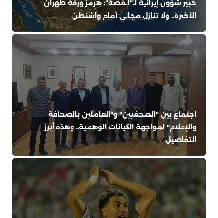
خبير شؤون إيرانية لـ"القصة": هرمز ورقة طهران
الأخيرة.. ولا تنازل مجاني أمام واشنطن
اجتماع بين "الصحفيين" و"العاملين بالصحافة
والإعلام" لمواجهة الكيانات الوهمية.. وهذه أبرز
التفاصيل