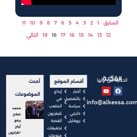
السابق
1
2
3
4
5
6
7
8
9
10
11
12
13
14
15
16
17
18
19
التالي
الحكاية من أولها
أقسام الموقع
أحدث
أخبار
إبداع
الموضوعات
بالتفصيل
في
info@alkessa.co
سياسة
الملعب
محمد
خارجي
تليفزيون
صلاح
بروفايل
القصة
يرفع
أرباح
تحقيقات
"طرابزون
منوعات