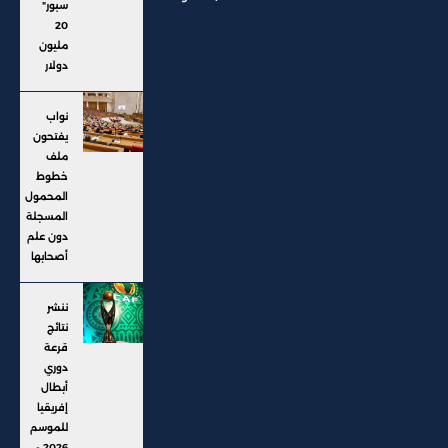
سبور"
20
مليون
دولار
نواب
يفتحون
ملف
خطوط
المحمول
المسجلة
دون علم
أصحابها
ننشر
نتائج
قرعة
دوري
أبطال
إفريقيا
للموسم
2026 -