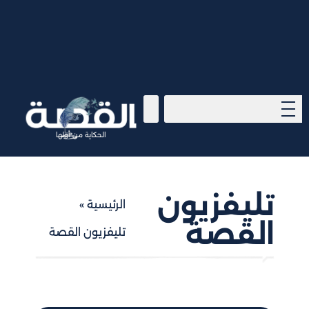
الحكاية من أولها
تليفزيون
الرئيسية
»
القصة
تليفزيون القصة