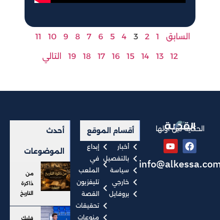
السابق
1
2
3
4
5
6
7
8
9
10
11
12
13
14
15
16
17
18
19
التالي
الحكاية من أولها
أقسام الموقع
أحدث
أخبار
إبداع
الموضوعات
بالتفصيل
في
info@alkessa.co
سياسة
الملعب
من
خارجي
تليفزيون
ذاكرة
بروفايل
القصة
التاريخ
تحقيقات
منوعات
فليك