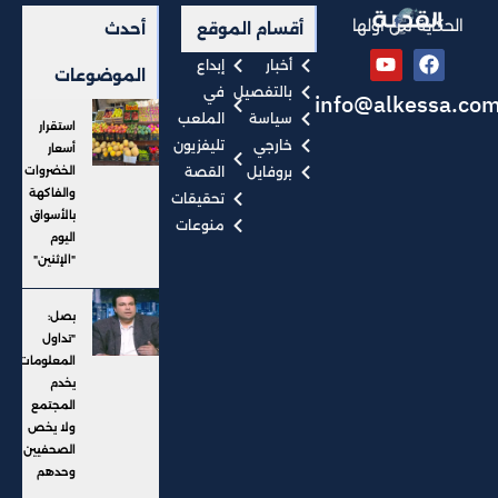
الحكاية من أولها
أقسام الموقع
أحدث
أخبار
إبداع
الموضوعات
بالتفصيل
في
info@alkessa.co
سياسة
الملعب
استقرار
خارجي
تليفزيون
أسعار
بروفايل
القصة
الخضروات
والفاكهة
تحقيقات
بالأسواق
منوعات
اليوم
"الإثنين"
بصل:
"تداول
المعلومات"
يخدم
المجتمع
ولا يخص
الصحفيين
وحدهم