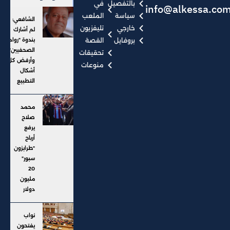
بالتفصيل
في
info@alkessa.co
سياسة
الملعب
الشافعي:
خارجي
تليفزيون
لم أشارك
بروفايل
القصة
بندوة "رواد
الصحفيين"..
تحقيقات
وأرفض كل
منوعات
أشكال
التطبيع
محمد
صلاح
يرفع
أرباح
"طرابزون
سبور"
20
مليون
دولار
نواب
يفتحون