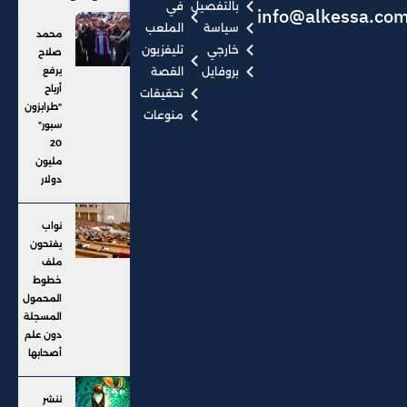
بالتفصيل
في
info@alkessa.co
سياسة
الملعب
محمد
خارجي
تليفزيون
صلاح
بروفايل
القصة
يرفع
أرباح
تحقيقات
"طرابزون
منوعات
سبور"
20
مليون
دولار
نواب
يفتحون
ملف
خطوط
المحمول
المسجلة
دون علم
أصحابها
ننشر