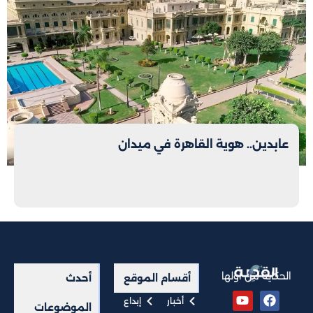
عابدين.. هوية القاهرة في ميدان
الحكاية من أولها
أقسام الموقع
أحدث
أخبار
إبداع
الموضوعات