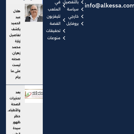
بالتفصيل
في
info@alkessa.co
سياسة
الملعب
هلال
خارجي
تليفزيون
عبد
بروفايل
القصة
الحميد
يكشف
تحقيقات
تفاصيل
منوعات
زيارة
محمد
زهران:
صحته
ليست
على ما
يرام
بعد
تحذيرات
الصحة
والأطباء..
حظر
ظهور
سيدة