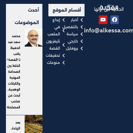
الحكاية من أولها
أقسام الموقع
أحدث
أخبار
إبداع
الموضوعات
بالتفصيل
في
info@alkessa.co
سياسة
الملعب
محمد
خارجي
تليفزيون
سعد عبد
بروفايل
القصة
الحفيظ
يكتب
تحقيقات
لـ"القصة":
منوعات
الخلط بين
الصحافة
المهنية
والكيانات
الوهمية..
أبحث عن
صاحب
المصلحة!
بعد
الزيادة..