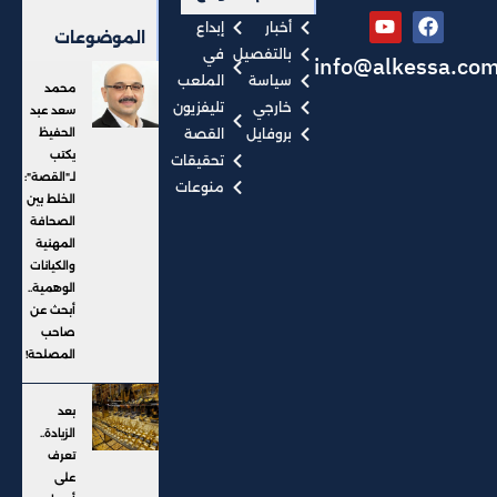
أخبار
إبداع
الموضوعات
بالتفصيل
في
info@alkessa.co
سياسة
الملعب
محمد
خارجي
تليفزيون
سعد عبد
بروفايل
القصة
الحفيظ
يكتب
تحقيقات
لـ"القصة":
منوعات
الخلط بين
الصحافة
المهنية
والكيانات
الوهمية..
أبحث عن
صاحب
المصلحة!
بعد
الزيادة..
تعرف
على