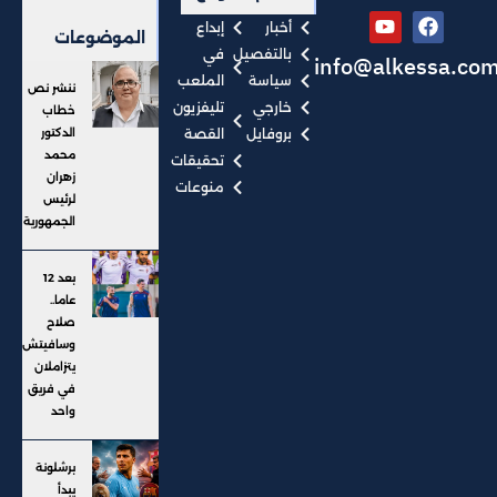
أخبار
إبداع
الموضوعات
بالتفصيل
في
info@alkessa.co
سياسة
الملعب
ننشر نص
خارجي
تليفزيون
خطاب
بروفايل
القصة
الدكتور
محمد
تحقيقات
زهران
منوعات
لرئيس
الجمهورية
بعد 12
عاما..
صلاح
وسافيتش
يتزاملان
في فريق
واحد
برشلونة
يبدأ