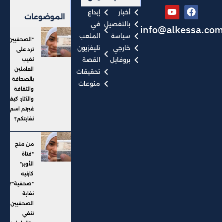
أخبار
إبداع
الموضوعات
بالتفصيل
في
info@alkessa.co
سياسة
الملعب
"الصحفيين"
خارجي
تليفزيون
ترد على
بروفايل
القصة
نقيب
العاملين
تحقيقات
بالصحافة
منوعات
والثقافة
والآثار: كيف
غيرتم اسم
نقابتكم؟
من منح
"فتاة
الأوبر"
كارنيه
"صحفية"؟..
نقابة
الصحفيين
تنفي