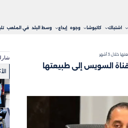
اشتباك
كاتيوشا
وجوه
إبداع
وسط البلد
في الملعب
تل
لال 3 أشهر
شارك
ناة السويس إلى طبيعتها
الأ