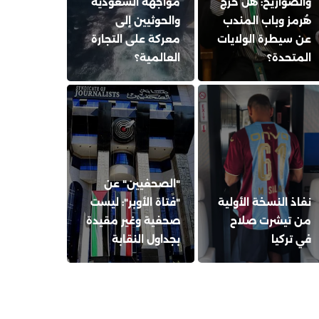
والصواريخ: هل خرج
مواجهة السعودية
هُرمز وباب المندب
والحوثيين إلى
عن سيطرة الولايات
معركة على التجارة
المتحدة؟
العالمية؟
"الصحفيين" عن
نفاذ النسخة الأولية
"فتاة الأوبر": ليست
من تيشرت صلاح
صحفية وغير مقيدة
في تركيا
بجداول النقابة