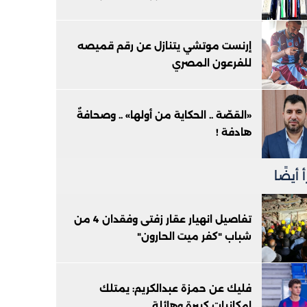
إرنست موتشي يتنازل عن رقم قميصه
للفرعون المصري
«القصّة .. الحكاية من أولها» .. وصحافةٌ
هادفة !
 أيضًا
تفاصيل انهيار عقار زفتى وفقدان 4 من
شباب "كفر ميت الحارون"
فليك عن حمزة عبدالكريم: يمتلك
إمكانيات كبيرة وهائلة