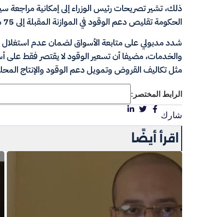
ذلك، تشير تصريحات رئيس الوزراء إلى إمكانية مراجعة س
الحكومة تقليص دعم الوقود في الموازنة المقبلة إلى 75 مليار جنيه مقارنة بـ154 مليار جنيه بالموازنة الحالية.
شدد مدبولي على متابعة الأسواق لضمان عدم استغلال زيا
والخدمات، مضيفا أن تسعير الوقود لا يقتصر فقط على أسعا
مثل تكاليف القروض وتمويل دعم الوقود والإنتاج المحل
الرابط المختصر:
شارك
اقرأ أيضًا