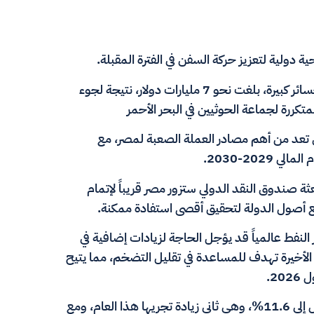
دولية لتعزيز حركة السفن في الفترة المقبلة.
وتشهد مصر جهوداً لاستعادة مكانة قناة السويس بعد خسائر كبيرة، بلغت نحو 7 مليارات دولار، نتيجة لجوء
كررة لجماعة الحوثيين في البحر الأحمر
تي تعد من أهم مصادر العملة الصعبة لمصر، مع
 صندوق النقد الدولي ستزور مصر قريباً لإتمام
يع أصول الدولة لتحقيق أقصى استفادة ممكنة.
 النفط عالمياً قد يؤجل الحاجة لزيادات إضافية في
 الأخيرة تهدف للمساعدة في تقليل التضخم، مما يتيح
2.
مؤخراً، رفعت الحكومة أسعار البنزين والسولار بنسبة تصل إلى 11.6%، وهي ثاني زيادة تجريها هذا العام، ومع