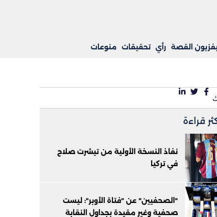
يفزيون القصة
رأي
تحقيقات
منوعات
كثر قراءة
نفاذ النسخة الأولية من تيشرت صلاح
في تركيا
"الصحفيين" عن "فتاة الأوبر": ليست
صحفية وغير مقيدة بجداول النقابة