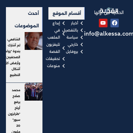
الحكاية من أولها
أقسام الموقع
أحدث
أخبار
إبداع
الموضوعات
بالتفصيل
في
info@alkessa.co
سياسة
الملعب
الشافعي:
خارجي
تليفزيون
لم أشارك
بروفايل
القصة
بندوة "رواد
الصحفيين"..
تحقيقات
وأرفض كل
منوعات
أشكال
التطبيع
محمد
صلاح
يرفع
أرباح
"طرابزون
سبور"
20
مليون