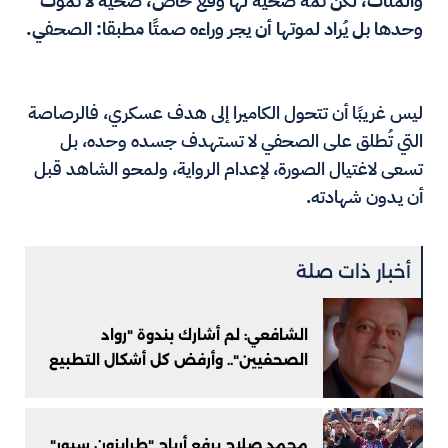
والمئات، لكن ثمة ضحية لها وقع خاص، ضحية لا تموت
وحدها بل يُراد لموتها أن يجر وراءه صمتًا مطبقا: الصحفي.
ليس غريبًا أن تتحول الكاميرا إلى هدف عسكري، فالرصاصة
التي تُطلق على الصحفي لا تستهدف جسده وحده، بل
تسعى لاغتيال الصورة، لإعدام الرواية، ولمحو الشاهد قبل
أن يدون شهادته.
أخبار ذات صلة
الشافعي: لم أشارك بندوة "رواد
الصحفيين".. وأرفض كل أشكال التطبيع
محمد صلاح يرفع أرباح "طرابزون سبور"