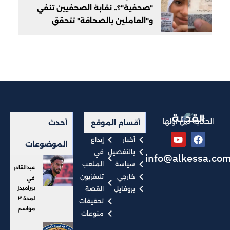
"صحفية"؟.. نقابة الصحفيين تنفي
و"العاملين بالصحافة" تتحقق
الحكاية من أولها
أقسام الموقع
أحدث
أخبار
إبداع
الموضوعات
بالتفصيل
في
info@alkessa.co
سياسة
الملعب
عبدالقادر
خارجي
تليفزيون
في
بروفايل
القصة
بيراميدز
لمدة ٣
تحقيقات
مواسم
منوعات