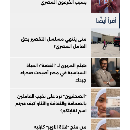
بسبب الفرعون المصري
أقرأ أيضًا
متى ينتهي مسلسل التقصير بحق
العامل المصري؟
هيثم الحريري لـ "القصة": الحياة
السياسية في مصر أصبحت صحراء
جرداء
"الصحفيين" ترد على نقيب العاملين
بالصحافة والثقافة والآثار: كيف غيرتم
اسم نقابتكم؟
من منح "فتاة الأوبر" كارنيه