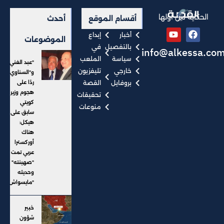
الحكاية من أولها
أقسام الموقع
أحدث
أخبار
إبداع
الموضوعات
بالتفصيل
في
info@alkessa.co
سياسة
الملعب
"عبد الغني"
خارجي
تليفزيون
و"السناوي"
بروفايل
القصة
ردًا على
هجوم وزير
تحقيقات
كويتي
منوعات
سابق على
هيكل:
هناك
أوركسترا
عربي تمت
"صهينته" ..
وحديثه
"مايسواش"
خبير
شؤون