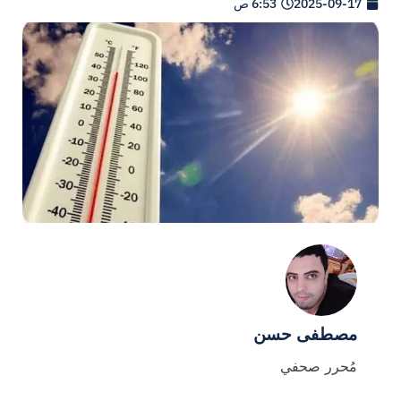
2025-09-17
6:53 ص
مصطفى حسن
مُحرر صحفي