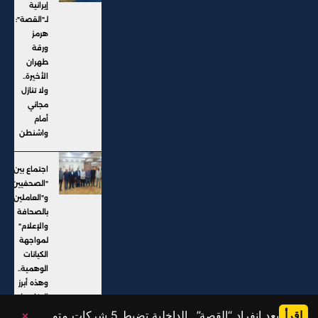
إيرانية
لـ"القصة":
هرمز
ورقة
طهران
الأخيرة..
ولا تنازل
مجاني
أمام
واشنطن
اجتماع بين
"الصحفيين"
و"العاملين
بالصحافة
والإعلام"
لمواجهة
الكيانات
الوهمية..
وهذه أبرز
التفاصيل
اقرأ
بعد انفراد “القصة”.. الداخلية تضبط 5 شركات متورطة في النصب على المواطنين وإيهامهم بفرص عمل خارج البلاد
×