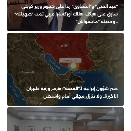
"عبد الغني" و"السناوي" ردًا على هجوم وزير كويتي
سابق على هيكل: هناك أوركسترا عربي تمت "صهينته"
.. وحديثه "مايسواش"
خبير شؤون إيرانية لـ"القصة": هرمز ورقة طهران
الأخيرة.. ولا تنازل مجاني أمام واشنطن