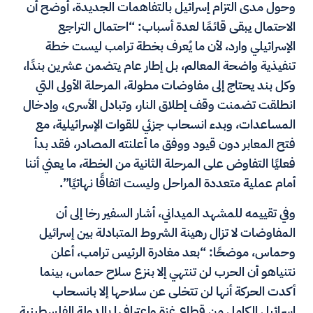
وحول مدى التزام إسرائيل بالتفاهمات الجديدة، أوضح أن
الاحتمال يبقى قائمًا لعدة أسباب: “احتمال التراجع
الإسرائيلي وارد، لأن ما يُعرف بخطة ترامب ليست خطة
تنفيذية واضحة المعالم، بل إطار عام يتضمن عشرين بندًا،
وكل بند يحتاج إلى مفاوضات مطولة، المرحلة الأولى التي
انطلقت تضمنت وقف إطلاق النار، وتبادل الأسرى، وإدخال
المساعدات، وبدء انسحاب جزئي للقوات الإسرائيلية، مع
فتح المعابر دون قيود ووفق ما أعلنته المصادر، فقد بدأ
فعليًا التفاوض على المرحلة الثانية من الخطة، ما يعني أننا
أمام عملية متعددة المراحل وليست اتفاقًا نهائيًا”.
وفي تقييمه للمشهد الميداني، أشار السفير رخا إلى أن
المفاوضات لا تزال رهينة الشروط المتبادلة بين إسرائيل
وحماس، موضحًا: “بعد مغادرة الرئيس ترامب، أعلن
نتنياهو أن الحرب لن تنتهي إلا بنزع سلاح حماس، بينما
أكدت الحركة أنها لن تتخلى عن سلاحها إلا بانسحاب
إسرائيل الكامل من قطاع غزة واعترافها بالدولة الفلسطينية