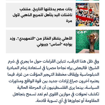
بنات مصر يدخلنها التاريخ.. منتخب
ناشئات اليد يتأهل للمربع الذهبي لأول
مرة
الأهلي ينتظر الفائز من "التمهيدي".. وزد
يواجه "أساس" جيبوتي
وفي ظل هذا الترقب، تتباين القراءات حول ما يجري في شرم
الشيخ: فالبعض يراه نجاحا مصريا في استعادة زمام المبادرة
الدبلوماسية وإيقاف مخطط التهجير المؤقت من غزة، فيما
يعتبره آخرون صراع إرادات جديد بين قوة الواقع ومناورات
السياسة، بينما يرى الفلسطينيون أن المرحلة الحالية
تكشف تحولات في موازين القوى لم تعد تسمح بتجاهل
المقاومة أو تجاوزها في أي تسوية قادمة.