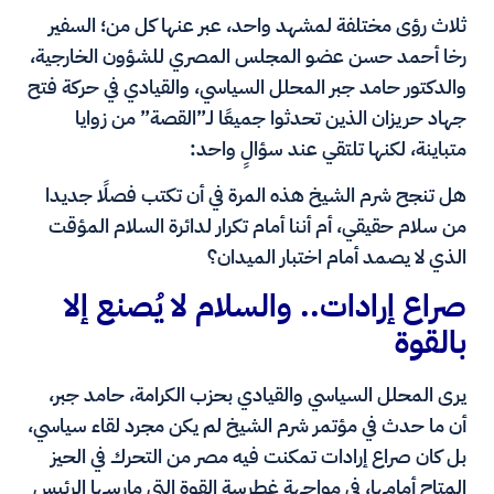
ثلاث رؤى مختلفة لمشهد واحد، عبر عنها كل من؛ السفير
رخا أحمد حسن عضو المجلس المصري للشؤون الخارجية،
والدكتور حامد جبر المحلل السياسي، والقيادي في حركة فتح
جهاد حريزان الذين تحدثوا جميعًا لـ”القصة” من زوايا
متباينة، لكنها تلتقي عند سؤالٍ واحد:
هل تنجح شرم الشيخ هذه المرة في أن تكتب فصلًا جديدا
من سلام حقيقي، أم أننا أمام تكرار لدائرة السلام المؤقت
الذي لا يصمد أمام اختبار الميدان؟
صراع إرادات.. والسلام لا يُصنع إلا
بالقوة
يرى المحلل السياسي والقيادي بحزب الكرامة، حامد جبر،
أن ما حدث في مؤتمر شرم الشيخ لم يكن مجرد لقاء سياسي،
بل كان صراع إرادات تمكنت فيه مصر من التحرك في الحيز
المتاح أمامها، في مواجهة غطرسة القوة التي مارسها الرئيس