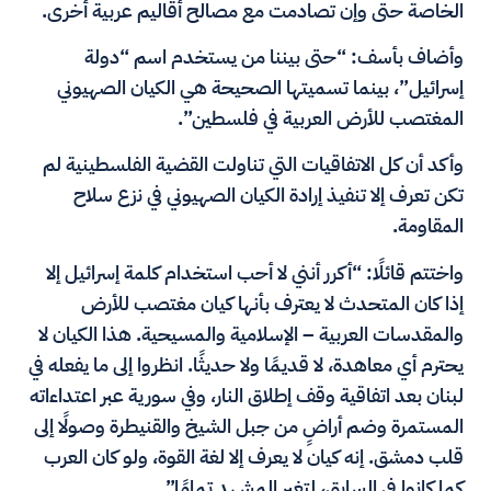
الخاصة حتى وإن تصادمت مع مصالح أقاليم عربية أخرى.
وأضاف بأسف: “حتى بيننا من يستخدم اسم “دولة
إسرائيل”، بينما تسميتها الصحيحة هي الكيان الصهيوني
المغتصب للأرض العربية في فلسطين”.
وأكد أن كل الاتفاقيات التي تناولت القضية الفلسطينية لم
تكن تعرف إلا تنفيذ إرادة الكيان الصهيوني في نزع سلاح
المقاومة.
واختتم قائلًا: “أكرر أنني لا أحب استخدام كلمة إسرائيل إلا
إذا كان المتحدث لا يعترف بأنها كيان مغتصب للأرض
والمقدسات العربية – الإسلامية والمسيحية. هذا الكيان لا
يحترم أي معاهدة، لا قديمًا ولا حديثًا. انظروا إلى ما يفعله في
لبنان بعد اتفاقية وقف إطلاق النار، وفي سورية عبر اعتداءاته
المستمرة وضم أراضٍ من جبل الشيخ والقنيطرة وصولًا إلى
قلب دمشق. إنه كيان لا يعرف إلا لغة القوة، ولو كان العرب
كما كانوا في السابق، لتغير المشهد تمامًا”.