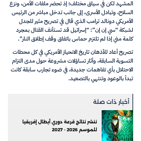
المشهد لكن في سياق مختلف؛ إذ تحضر ملفات الأمن، ونزع
السلاح، وتبادل الأسرى، إلى جانب تدخل مباشر من الرئيس
الأمريكي دونالد ترامب الذي قال في تصريح مثير للجدل
لشبكة “سي إن إن”: “إسرائيل قد تستأنف القتال بمجرد
كلمة مني إذا لم تلتزم حماس باتفاق وقف إطلاق النار”.
تصريح أعاد للأذهان تاريخ الانحياز الأمريكي في كل محطات
التسوية السابقة، وأثار تساؤلات مشروعة حول مدى التزام
الاحتلال بأي تفاهمات جديدة، في ضوء تجارب سابقة كانت
تبدأ بالوعود وتنتهي بالتصعيد.
أخبار ذات صلة
ننشر نتائج قرعة دوري أبطال إفريقيا
للموسم 2026 - 2027