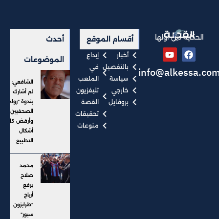
الحكاية من أولها
أقسام الموقع
أحدث
أخبار
إبداع
الموضوعات
بالتفصيل
في
info@alkessa.co
سياسة
الملعب
الشافعي:
خارجي
تليفزيون
لم أشارك
بروفايل
القصة
بندوة "رواد
الصحفيين"..
تحقيقات
وأرفض كل
منوعات
أشكال
التطبيع
محمد
صلاح
يرفع
أرباح
"طرابزون
سبور"