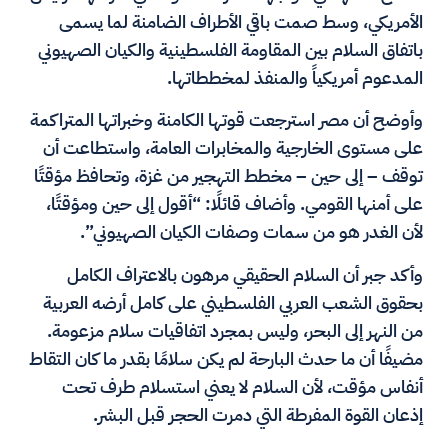
الأمريكي، وسط صمت باقي الأطراف الضامنة لما يسمى
باتفاق السلام بين المقاومة الفلسطينية والكيان الصهيوني
المدعوم أمريكياً والمنفذ لمخططاتها.
وأوضح أن مصر استرجعت قوتها الكامنة وخبراتها المتراكمة
على مستوى الخارجية والمخابرات العامة، واستطاعت أن
توقف – إلى حين – مخطط التهجير من غزة، وتحافظ مؤقتًا
على أمنها القومي. وأضاف قائلًا: “أقول إلى حين ومؤقتًا،
لأن الغدر هو من سمات وصفات الكيان الصهيوني”.
وأكد جبر أن السلام الحقيقي مرهون بالاعتراف الكامل
بحقوق الشعب العربي الفلسطيني على كامل أرضه العربية
من النهر إلى البحر، وليس بمجرد اتفاقيات سلام مزعومة.
مضيفًا أن ما حدث البارحة لم يكن سلامًا بقدر ما كان التقاط
أنفاس مؤقت، لأن السلام لا يعني استسلام طرف تحت
إذعان القوة المفرطة التي دمرت الحجر قبل البشر.