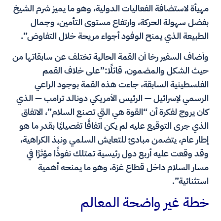
مهيأة لاستضافة الفعاليات الدولية، وهو ما يميز شرم الشيخ
بفضل سهولة الحركة، وارتفاع مستوى التأمين، وجمال
الطبيعة الذي يمنح الوفود أجواء مريحة خلال التفاوض”.
وأضاف السفير رخا أن القمة الحالية تختلف عن سابقاتها من
حيث الشكل والمضمون، قائلًا:”على خلاف القمم
الفلسطينية السابقة، جاءت هذه القمة بوجود الراعي
الرسمي لإسرائيل — الرئيس الأمريكي دونالد ترامب — الذي
كان يروج لفكرة أن “القوة هي التي تصنع السلام”، الاتفاق
الذي جرى التوقيع عليه لم يكن اتفاقًا تفصيليًا بقدر ما هو
إطار عام، يتضمن مبادئ للتعايش السلمي ونبذ الكراهية،
وقد وقعت عليه أربع دول رئيسية تمتلك نفوذًا مؤثرًا في
مسار السلام داخل قطاع غزة، وهو ما يمنحه أهمية
استثنائية”.
خطة غير واضحة المعالم