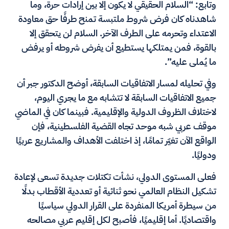
وتابع: “السلام الحقيقي لا يكون إلا بين إرادات حرة، وما
شاهدناه كان فرض شروط ملتبسة تمنح طرفًا حق معاودة
الاعتداء وتحرمه على الطرف الآخر. السلام لن يتحقق إلا
بالقوة، فمن يمتلكها يستطيع أن يفرض شروطه أو يرفض
ما يُملى عليه”.
وفي تحليله لمسار الاتفاقيات السابقة، أوضح الدكتور جبر أن
جميع الاتفاقيات السابقة لا تتشابه مع ما يجري اليوم،
لاختلاف الظروف الدولية والإقليمية. فبينما كان في الماضي
موقف عربي شبه موحد تجاه القضية الفلسطينية، فإن
الواقع الآن تغيّر تمامًا، إذ اختلفت الأهداف والمشاريع عربيًا
ودوليًا.
فعلى المستوى الدولي، نشأت تكتلات جديدة تسعى لإعادة
تشكيل النظام العالمي نحو ثنائية أو تعددية الأقطاب بدلًا
من سيطرة أمريكا المنفردة على القرار الدولي سياسيًا
واقتصاديًا. أما إقليميًا، فأصبح لكل إقليم عربي مصالحه