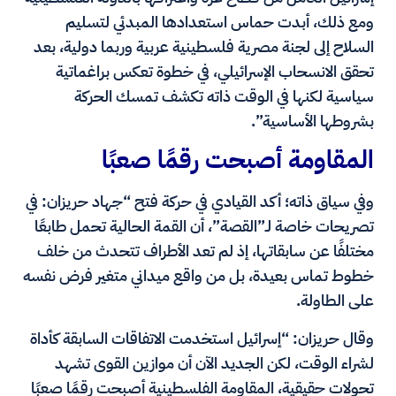
ومع ذلك، أبدت حماس استعدادها المبدئي لتسليم
السلاح إلى لجنة مصرية فلسطينية عربية وربما دولية، بعد
تحقق الانسحاب الإسرائيلي، في خطوة تعكس براغماتية
سياسية لكنها في الوقت ذاته تكشف تمسك الحركة
بشروطها الأساسية”.
المقاومة أصبحت رقمًا صعبًا
وفي سياق ذاته؛ أكد القيادي في حركة فتح “جهاد حريزان: في
تصريحات خاصة لـ”القصة”، أن القمة الحالية تحمل طابعًا
مختلفًا عن سابقاتها، إذ لم تعد الأطراف تتحدث من خلف
خطوط تماس بعيدة، بل من واقع ميداني متغير فرض نفسه
على الطاولة.
وقال حريزان: “إسرائيل استخدمت الاتفاقات السابقة كأداة
لشراء الوقت، لكن الجديد الآن أن موازين القوى تشهد
تحولات حقيقية، المقاومة الفلسطينية أصبحت رقمًا صعبًا