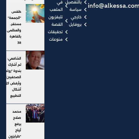
بالتفصيل
في
info@alkessa.co
سياسة
الملعب
طقس
خارجي
تليفزيون
"الجمعة"
بروفايل
القصة
مستقر..
والعظمى
تحقيقات
بالقاهرة
منوعات
38
الشافعي:
لم أشارك
بندوة "رواد
الصحفيين"..
وأرفض كل
أشكال
التطبيع
محمد
صلاح
يرفع
أرباح
"طرابزون