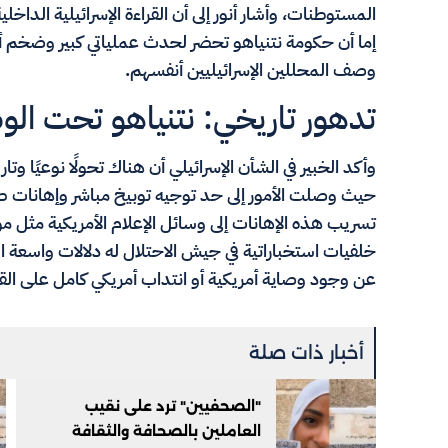
المستوطنات، وأشار أنور إلى أن القراءة الإسرائيلية الدا
إما أن حكومة نتنياهو تحضر لحدث عملياتي كبير وضخم أو
وصف المحللين الإسرائيليين أنفسهم.
تدهور تاريخي: نتنياهو تحت الوص
وأكد الخبير في الشأن الإسرائيلي أن هناك تحولًا نوعيًا وتار
حيث وصلت الأمور إلى حد توجيه توبيخ مباشر وإهانات صري
تسريب هذه الإهانات إلى وسائل الإعلام الأمريكية مث
خلفيات استخباراتية في جيش الاحتلال له دلالات واسعة ا
عن وجود وصاية أمريكية أو انتداب أمريكي كامل على القر
أخبار ذات صلة
"الصحفيين" ترد على نقيب
العاملين بالصحافة والثقافة