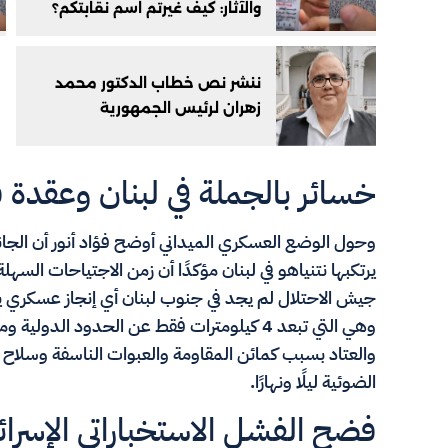
والآثار: كيف غيرتم اسم نقابتكم؟
ننشر نص خطاب الدكتور محمد
زهران لرئيس الجمهورية
خسائر بالجملة في لبنان وعقدة 
وحول الوضع العسكري الميداني أوضح فؤاد أنور أن الجانب
يرتكبها نتنياهو في لبنان مؤكدًا أن زمن الاجتياحات السهلة
جيش الاحتلال لم يجد في جنوب لبنان أي إنجاز عسكري
وهي التي تبعد 4 كيلومترات فقط عن الحدود ال
والعتاد بسبب كمائن المقاومة والعبوات الناسفة وسلاح ا
الضوئية ليلًا ونهارًا.
فضح الفشل الاستخباراتي الإسرائ