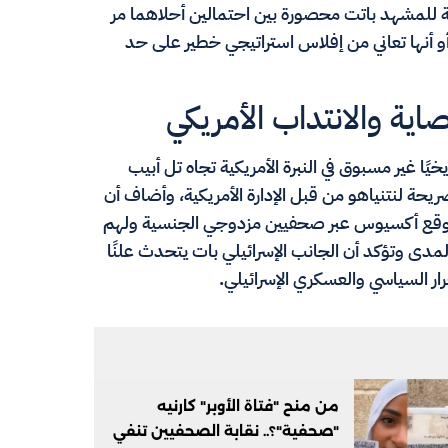
خلية للمشهد باتت محصورة بين احتمالين أحلاهما مر
 أنها تعاني من إفلاس استراتيجي خطير على حد
اية والانتداب الأمريكي
يخيًا غير مسبوق في النبرة الأمريكية تجاه تل أبيب
حة لنتنياهو من قبل الإدارة الأمريكية، وأضاف أن
ل موقع أكسيوس عبر صحفيين مزدوجي الجنسية ولهم
لمدى وتؤكد أن الجانب الإسرائيلي بات يتحدث علنًا
ار السياسي والعسكري الإسرائيلي.
من منح "فتاة الأوبر" كارنيه
"صحفية"؟.. نقابة الصحفيين تنفي