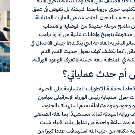
وت جاء الميدان على الحدود اللبنانية ليحرق هذه
 تكذيب خبري لبروباجندا التهدئة بل تغوص في عمق
بيب خلف الدخان المتصاعد من الغارات المتبادلة
 ملامح مرحلة جديدة من الوصاية والانتداب
ي مدفوعة بتوبيخ وإهانات علنية من إدارة ترامب
ئر البشرية الفادحة التي يتكبدها جيش الاحتلال في
ئن، كما نكشف كيف تحول حديث النصر التام
كية في المنطقة بلغة خشنة لا تعرف الوعود الورقية.
اس أم حدث عملياتي؟
لأبعاد الحقيقية للتطورات المتسارعة على الجبهة
عات حول استجابة رئيس الوزراء الإسرائيلي بنيامين
أو وجود وعود متبادلة بعدم استهداف الجنود،
 رواية التهدئة تمامًا مستشهدًا بما نقله الصحفي
اة 14 العبرية والذي أكد أنه بعد ساعة واحدة من تداول تلك الأنباء شنت
ية مكثفة من حزب الله استهدفت عددًا كبيرًا من