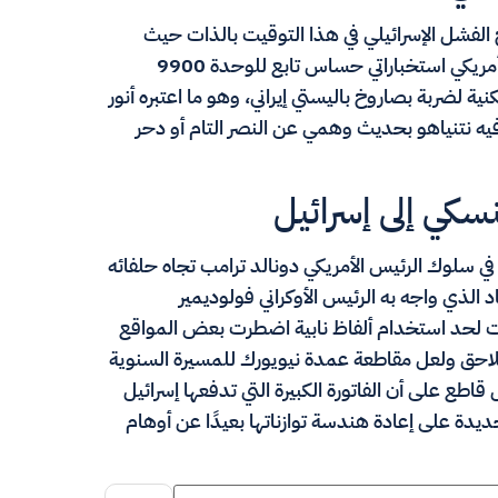
الفشل الإسرائيلي في هذا التوقيت بالذات حيث
سمحت واشنطن بتسريب معلومات حول تعرض موقع أمريكي استخباراتي حساس تابع للوحدة 9900
ية لضربة بصاروخ باليستي إيراني، وهو ما اعتبره أنور
 فيه نتنياهو بحديث وهمي عن النصر التام أو دحر
سكي إلى إسرائيل
 في سلوك الرئيس الأمريكي دونالد ترامب تجاه حلفائه
د الذي واجه به الرئيس الأوكراني فولوديمير
لت لحد استخدام ألفاظ نابية اضطرت بعض المواقع
تتلاحق ولعل مقاطعة عمدة نيويورك للمسيرة السنوية
رة منذ أكثر من 60 عامًا هي دليل قاطع على أن الفاتورة الكبيرة التي تدفعها إسرائيل
الجديدة على إعادة هندسة توازناتها بعيدًا عن أوهام