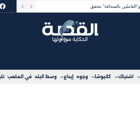
الحكاية من أولها
اشتباك
كاتيوشا
وجوه
إبداع
وسط البلد
في الملعب
تل