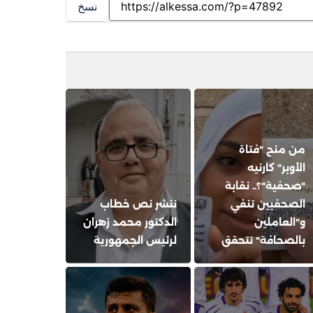
نسخ
من منح "فتاة
الأوبر" كارنيه
"صحفية"؟.. نقابة
الصحفيين تنفي
ننشر نص خطاب
و"العاملين
الدكتور محمد زهران
بالصحافة" تتحقق
لرئيس الجمهورية