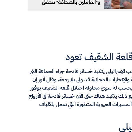
و"العاملين بالصحافة" تتحقق
قلعة الشقيف تعود
 الإسرائيلي يتكبد خسائر فادحة جراء الحماقة التي
 والإنجازات المجانية قد ولى بلا رجعة، وقال أنور إن
 يحسب له سوى محاولة احتلال قلعة الشقيف بوفور
دولية ومع ذلك يتكبد هناك حتى الآن خسائر فادحة في الأرواح
لمسيرات الحيوية المتطورة التي تعمل بالألياف
يلي