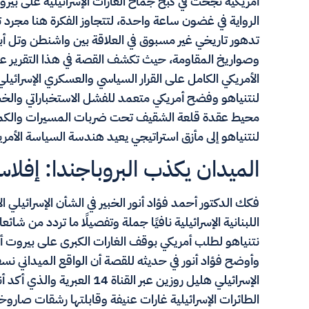
أمريكية نجحت في كبح جماح الغارات الإسرائيلية على بير
الرواية في غضون ساعة واحدة، لتتجاوز الفكرة هنا مجرد
تدهور تاريخي غير مسبوق في العلاقة بين واشنطن وتل أ
وصواريخ المقاومة، حيث تكشف القصة في هذا التقرير عن
الأمريكي الكامل على القرار السياسي والعسكري الإسرائيل
لنتنياهو وفضح أمريكي متعمد للفشل الاستخباراتي والخسا
محيط عقدة قلعة الشقيف تحت ضربات المسيرات والكما
لنتنياهو إلى مأزق استراتيجي يعيد هندسة السياسة الأمري
الميدان يكذب البروباجندا: إفل
فكك الدكتور أحمد فؤاد أنور الخبير في الشأن الإسرائيلي ا
اللبنانية الإسرائيلية نافيًا جملة وتفصيلًا ما تردد من شائ
نتنياهو لطلب أمريكي بوقف الغارات الكبرى على بيروت 
وأوضح فؤاد أنور في حديثه للقصة أن الواقع الميداني نسف
الإسرائيلي هليل روزين عبر القن
الطائرات الإسرائيلية غارات عنيفة وقابلتها رشقات صاروخ