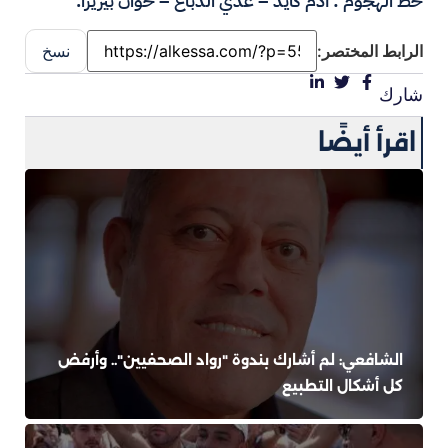
خط الهجوم : آدم كايد – عدي الدباغ – خوان بيزيرا.
الرابط المختصر:
نسخ
شارك
اقرأ أيضًا
الشافعي: لم أشارك بندوة "رواد الصحفيين".. وأرفض
كل أشكال التطبيع