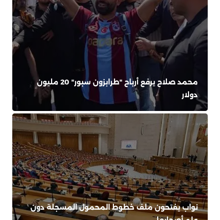
محمد صلاح يرفع أرباح "طرابزون سبور" 20 مليون
دولار
نواب يفتحون ملف خطوط المحمول المسجلة دون
علم أصحابها