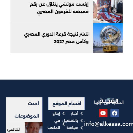
إرنست موتشي يتنازل عن رقم
قميصه للفرعون المصري
ننشر نتيجة قرعة الدوري المصري
وكأس مصر 2027
الحكاية من أولها
أقسام الموقع
أحدث
أخبار
إبداع
الموضوعات
بالتفصيل
في
info@alkessa.co
سياسة
الملعب
الشافعي: