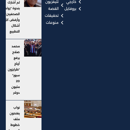
خارجي
تليفزيون
لم أشارك
بروفايل
القصة
بندوة "رواد
الصحفيين"..
تحقيقات
وأرفض كل
منوعات
أشكال
التطبيع
محمد
صلاح
يرفع
أرباح
"طرابزون
سبور"
20
مليون
دولار
نواب
يفتحون
ملف
خطوط