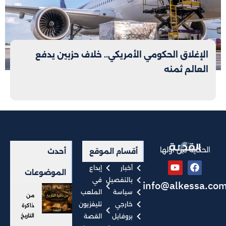
الإغلاق الحكومي الأمريكي.. خلاف حزبين يدفع
العالم ثمنه
الحكاية من أولها
أقسام الموقع
أحدث
أخبار
إبداع
الموضوعات
بالتفصيل
في
info@alkessa.co
سياسة
الملعب
من
خارجي
تليفزيون
ذاكرة
بروفايل
القصة
التاريخ