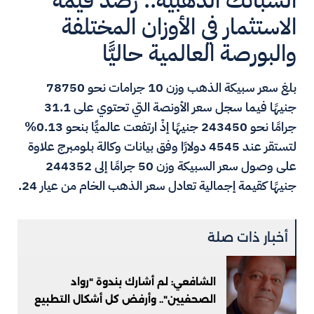
السبائك الذهبية.. رصد قيمة
الاستثمار في الأوزان المختلفة
والبورصة العالمية حاليًّا
بلغ سعر سبيكة الذهب وزن 10 جرامات نحو 78750
جنيهًا فيما سجل سعر الأونصة التي تحتوي على 31.1
جرامًا نحو 243450 جنيهًا إذْ ارتفعت عالميًّا بنحو 0.13%
لتستقر عند 4545 دولارًا وفق بيانات وكالة بلومبرج علاوة
على وصول سعر السبيكة وزن 50 جرامًا إلى 244352
جنيهًا كقيمة إجمالية تعادل سعر الذهب الخام من عيار 24.
أخبار ذات صلة
الشافعي: لم أشارك بندوة "رواد
الصحفيين".. وأرفض كل أشكال التطبيع