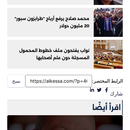
محمد صلاح يرفع أرباح "طرابزون سبور"
20 مليون دولار
نواب يفتحون ملف خطوط المحمول
المسجلة دون علم أصحابها
الرابط المختصر:
نسخ
شارك
اقرأ أيضًا