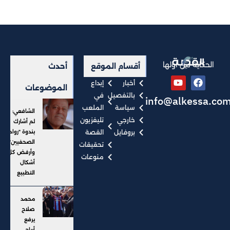
الحكاية من أولها
أقسام الموقع
أحدث
أخبار
إبداع
الموضوعات
بالتفصيل
في
info@alkessa.co
سياسة
الملعب
الشافعي:
خارجي
تليفزيون
لم أشارك
بروفايل
القصة
بندوة "رواد
الصحفيين"..
تحقيقات
وأرفض كل
منوعات
أشكال
التطبيع
محمد
صلاح
يرفع
أرباح