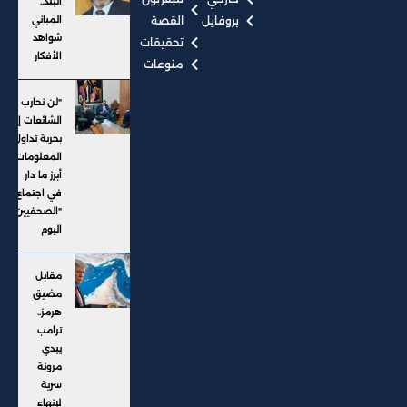
البلد..
بروفايل
القصة
المباني
شواهد
تحقيقات
الأفكار
منوعات
"لن نحارب
الشائعات إلا
بحرية تداول
المعلومات"..
أبرز ما دار
في اجتماع
"الصحفيين"
اليوم
مقابل
مضيق
هرمز..
ترامب
يبدي
مرونة
سرية
لإنهاء