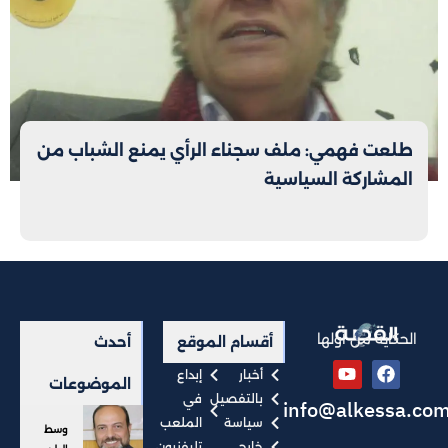
طلعت فهمي: ملف سجناء الرأي يمنع الشباب من
المشاركة السياسية
الحكاية من أولها
أقسام الموقع
أحدث
أخبار
إبداع
الموضوعات
بالتفصيل
في
info@alkessa.co
سياسة
الملعب
وسط
خارجي
تليفزيون